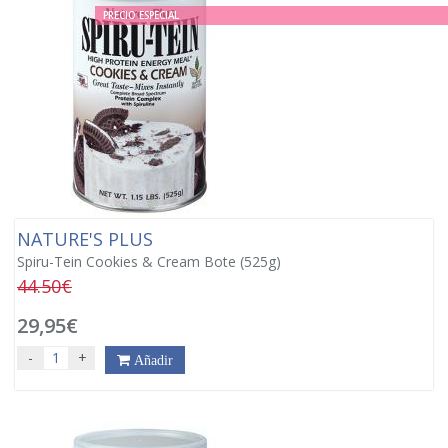
PRECIO ESPECIAL
NATURE'S PLUS
Spiru-Tein Cookies & Cream Bote (525g)
44.50€
29,95€
-
+
Añadir