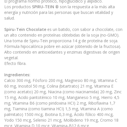
El programa normo proteico, hipoglucídico y alipídico.
Los productos
SPIRU-TEIN ®
son la respuesta a la más alta
energía y nutrición para las personas que buscan vitalidad y
salud.
Spiru-Tein Chocolate
es un batido, con sabor a chocolate, con
un alto contenido en proteínas obtebidas de la soja (no-GMO).
Una toma de Spiru-Tein proporciona 14 g de proteína de soja.
Fórmula hipocalórica pobre en azúcar (obtenido de la fructosa).
Alto contenido en antioxidantes y enzimas digestivas de origen
vegetal.
Efecto fibra.
Ingredientes:
Calcio 300 mg, Fósforo 200 mg, Magnesio 80 mg, Vitamina C
60 mg, Inositol 50 mg, Colina (bitartrato) 21 mg, Vitamina E
(como acetato) 20 mg, Niacina (como niacinamida) 20 mg, Zinc
15 mg, Acido pantoténico 10 mg, Manganeso 5 mg, Hierro 4,5
mg, Vitamina B6 (como piridoxina HCI) 2 mg, Riboflavina 1,7
mg, Tiamina (como tiamina HCI) 1,5 mg, Vitamina A (como
palmitato) 1500 mcg, Biotina 0,3 mg, Ácido fólico 400 mcg,
Yodo 150 mcg, Selenio 21 mcg, Molibdeno 19 mcg, Cromo 18
mcg, Vitamina D 10 mcg, Vitamina-B12 6 mcg.