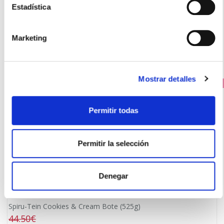
Estadística
Los clientes que compraron este producto
también compraron
Marketing
Mostrar detalles
PRECIO ESPECIAL
Permitir todas
Permitir la selección
Denegar
NATURE'S PLUS
Spiru-Tein Cookies & Cream Bote (525g)
44.50€