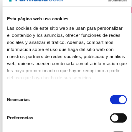
PRECIO ESPECIAL
Esta página web usa cookies
Las cookies de este sitio web se usan para personalizar
el contenido y los anuncios, ofrecer funciones de redes
sociales y analizar el tráfico. Además, compartimos
información sobre el uso que haga del sitio web con
nuestros partners de redes sociales, publicidad y análisis
web, quienes pueden combinarla con otra información que
les haya proporcionado o que hayan recopilado a partir
NATURE'S PLUS
del uso que haya hecho de sus servicios.
SPIRU-TEIN® sabor Cappuccino Bote (512g)
44.50€
Selección
Necesarias
29,95€
de
consentimiento
-
+
Añadir
Preferencias