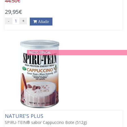
44.50€
29,95€
-
+
Añadir
PRECIO ESPECIAL
NATURE'S PLUS
SPIRU-TEIN® sabor Cappuccino Bote (512g)