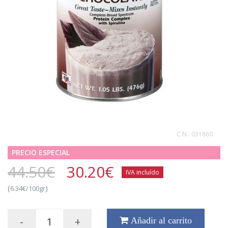
C.N.:
031860
PRECIO ESPECIAL
44.50€
30.20
€
IVA incluído
(
)
6.34€/100gr
-
+
Añadir al carrito