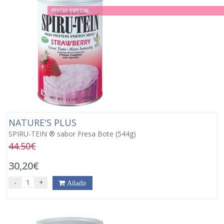
PRECIO ESPECIAL
NATURE'S PLUS
SPIRU-TEIN ® sabor Fresa Bote (544g)
44.50€
30,20€
-
+
Añadir