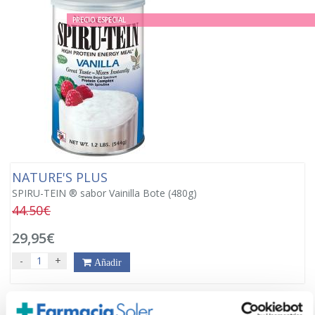
PRECIO ESPECIAL
NATURE'S PLUS
SPIRU-TEIN ® sabor Vainilla Bote (480g)
44.50€
29,95€
-
+
Añadir