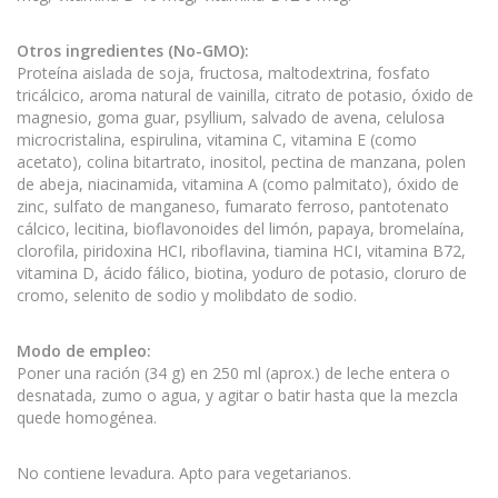
Otros ingredientes (No-GMO):
Proteína aislada de soja, fructosa, maltodextrina, fosfato
tricálcico, aroma natural de vainilla, citrato de potasio, óxido de
magnesio, goma guar, psyllium, salvado de avena, celulosa
microcristalina, espirulina, vitamina C, vitamina E (como
acetato), colina bitartrato, inositol, pectina de manzana, polen
de abeja, niacinamida, vitamina A (como palmitato), óxido de
zinc, sulfato de manganeso, fumarato ferroso, pantotenato
cálcico, lecitina, bioflavonoides del limón, papaya, bromelaína,
clorofila, piridoxina HCI, riboflavina, tiamina HCI, vitamina B72,
vitamina D, ácido fálico, biotina, yoduro de potasio, cloruro de
cromo, selenito de sodio y molibdato de sodio.
Modo de empleo:
Poner una ración (34 g) en 250 ml (aprox.) de leche entera o
desnatada, zumo o agua, y agitar o batir hasta que la mezcla
quede homogénea.
No contiene levadura. Apto para vegetarianos.