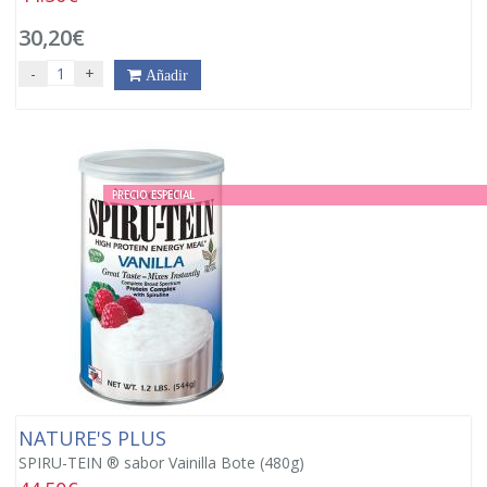
30,20€
-
+
Añadir
PRECIO ESPECIAL
NATURE'S PLUS
SPIRU-TEIN ® sabor Vainilla Bote (480g)