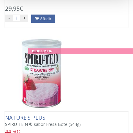
29,95€
-
+
Añadir
PRECIO ESPECIAL
NATURE'S PLUS
SPIRU-TEIN ® sabor Fresa Bote (544g)
44.50€