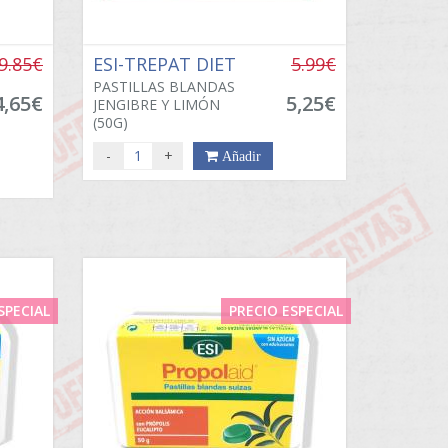
9.85€
ESI-TREPAT DIET
5.99€
PASTILLAS BLANDAS
4,65€
5,25€
JENGIBRE Y LIMÓN
(50G)
-
+
Añadir
SPECIAL
PRECIO ESPECIAL