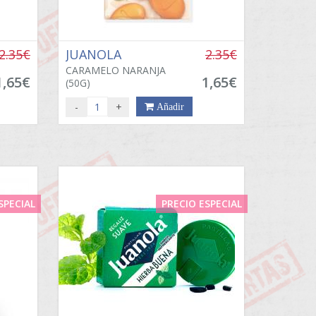
2.35€
JUANOLA
2.35€
CARAMELO NARANJA
1,65€
1,65€
(50G)
-
+
Añadir
SPECIAL
PRECIO ESPECIAL