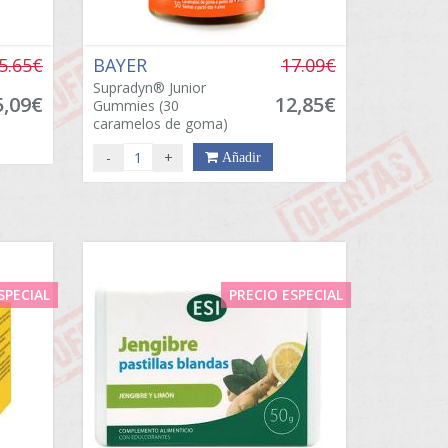
5.65€
BAYER
17.09€
Supradyn® Junior
5,09€
12,85€
Gummies (30
caramelos de goma)
-
+
Añadir
SPECIAL
PRECIO ESPECIAL