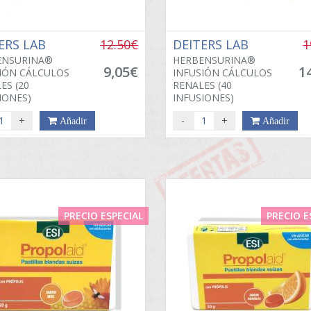
ERS LAB
12.50€
DEITERS LAB
1
ENSURINA®
HERBENSURINA®
9,05€
1
IÓN CÁLCULOS
INFUSIÓN CÁLCULOS
ES (20
RENALES (40
IONES)
INFUSIONES)
+
-
+
Añadir
Añadir
PRECIO ESPECIAL
PRECIO E