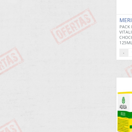
MER
PACK 
VITAL
CHOCO
125ML
-