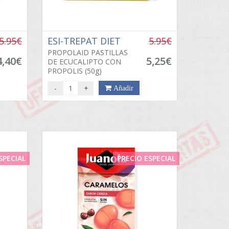
5.95€
ESI-TREPAT DIET
5.95€
PROPOLAID PASTILLAS
4,40€
5,25€
DE ECUCALIPTO CON
PROPOLIS (50g)
-
+
Añadir
SPECIAL
PRECIO ESPECIAL