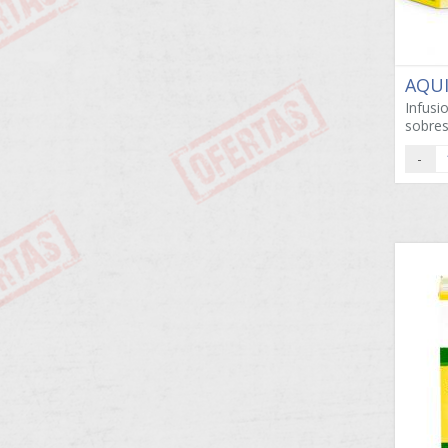
AQU
Infusi
sobres
-