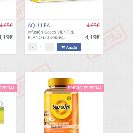
4.65€
AQUILEA
4.65€
Infusión Gases VIENTRE
4,19€
4,19€
PLANO (20 sobres)
-
+
Añadir
SPECIAL
PRECIO ESPECIAL