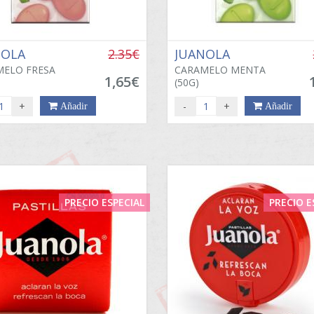
NOLA
2.35€
JUANOLA
MELO FRESA
CARAMELO MENTA
1,65€
(50G)
+
-
+
Añadir
Añadir
PRECIO ESPECIAL
PRECIO E