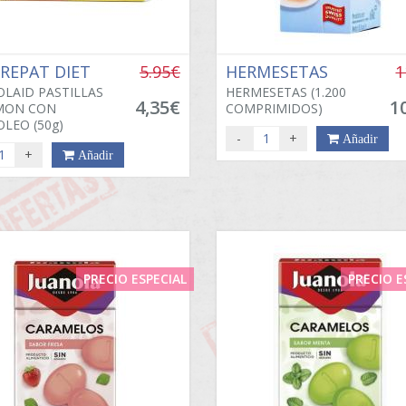
TREPAT DIET
5.95€
HERMESETAS
1
LAID PASTILLAS
HERMESETAS (1.200
4,35€
1
IMON CON
COMPRIMIDOS)
LEO (50g)
-
+
Añadir
+
Añadir
PRECIO ESPECIAL
PRECIO E