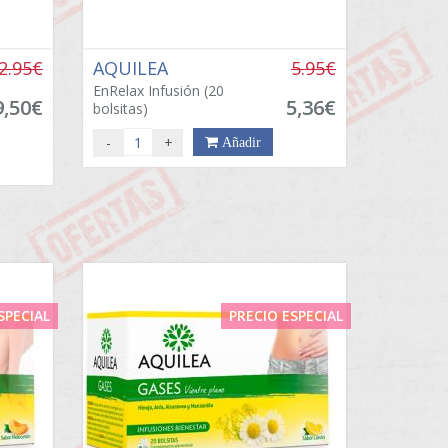
2.95€
AQUILEA
5.95€
EnRelax Infusión (20
9,50€
5,36€
bolsitas)
-
+
Añadir
SPECIAL
PRECIO ESPECIAL