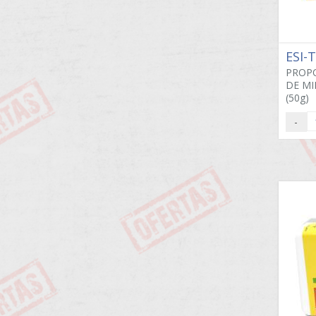
ESI-
PROPO
DE MI
(50g)
-