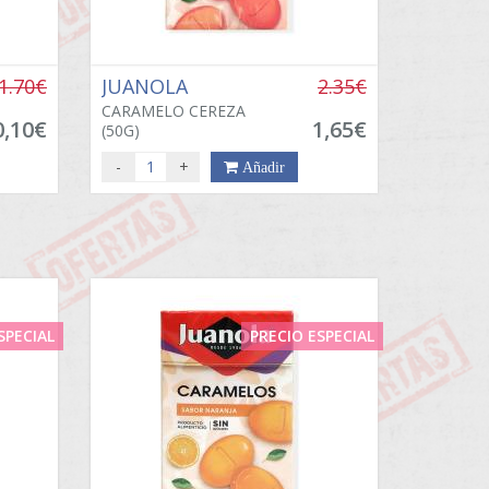
1.70€
JUANOLA
2.35€
CARAMELO CEREZA
0,10€
1,65€
(50G)
-
+
Añadir
SPECIAL
PRECIO ESPECIAL