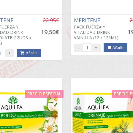
ITENE
22.95€
MERITENE
2
FUERZA Y
PACK FUERZA Y
19,50€
1
IDAD DRINK
VITALIDAD DRINK
LATE (12UDS x
VAINILLA (12 x 125ML)
)
-
+
Añadir
+
Añadir
PRECIO ESPECIAL
PRECIO E