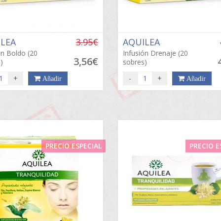
ILEA
3.95€
AQUILEA
on Boldo (20
Infusión Drenaje (20
3,56€
)
sobres)
+
-
+
Añadir
Añadir
PRECIO ESPECIAL
PRECIO E