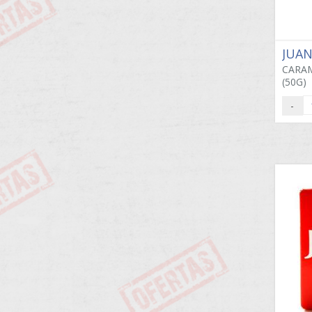
JUA
CARA
(50G)
-