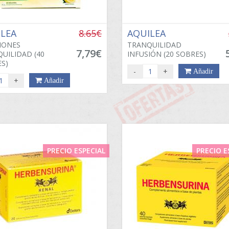
ILEA
8.65€
AQUILEA
IONES
TRANQUILIDAD
7,79€
UILIDAD (40
INFUSIÓN (20 SOBRES)
S)
-
+
Añadir
+
Añadir
PRECIO ESPECIAL
PRECIO E