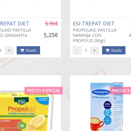
TREPAT DIET
5.95€
ESI-TREPAT DIET
LAID PASTILLA
PROPOLAID PASTILLA
5,25€
EL GARGANTA
NARANJA CON
PROPOLIS (50gr)
+
-
+
Añadir
Añadir
PRECIO ESPECIAL
PRECIO E