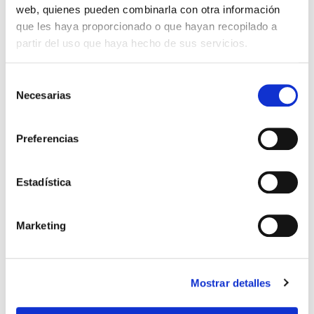
web, quienes pueden combinarla con otra información
CORNERS DERMOCOSMÉTICA
que les haya proporcionado o que hayan recopilado a
partir del uso que haya hecho de sus servicios.
Selección
Necesarias
de
consentimiento
Preferencias
Estadística
Marketing
Mostrar detalles