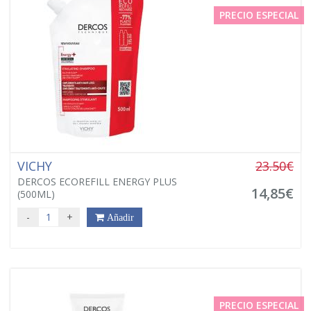
PRECIO ESPECIAL
VICHY
23.50€
DERCOS ECOREFILL ENERGY PLUS
14,85€
(500ML)
-
+
Añadir
PRECIO ESPECIAL