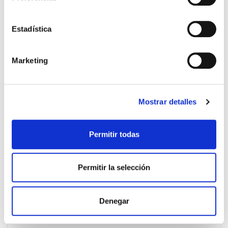
Estadística
PRECIO ESPECIAL
Marketing
Mostrar detalles
Permitir todas
VICHY
17.90€
Permitir la selección
DERCOS CHAMPÚ ESTIMULANTE
11,15€
(200ML)
Denegar
-
+
Añadir