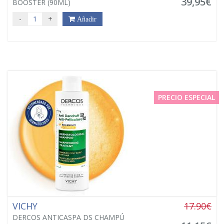
39,95€
BOOSTER (90ML)
-
+
Añadir
PRECIO ESPECIAL
VICHY
17.90€
DERCOS ANTICASPA DS CHAMPÚ