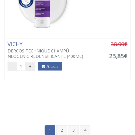
VICHY
38.00€
DERCOS TECHNIQUE CHAMPÚ
23,85€
NEOGENIC REDENSIFICANTE (400ML)
-
+
Añadir
1
2
3
4