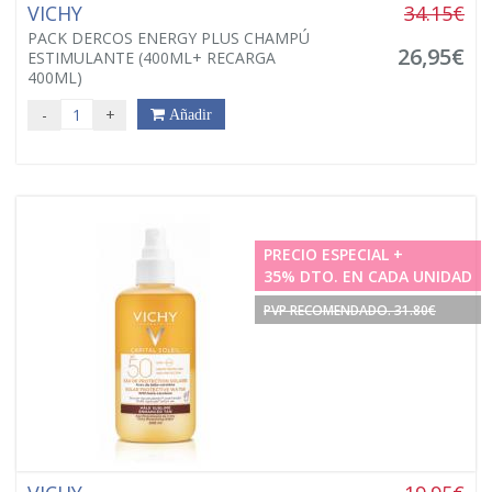
VICHY
34.15€
PACK DERCOS ENERGY PLUS CHAMPÚ
26,95€
ESTIMULANTE (400ML+ RECARGA
400ML)
-
+
Añadir
PRECIO ESPECIAL +
35% DTO. EN CADA UNIDAD
PVP RECOMENDADO. 31.80€