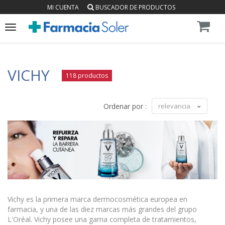
MI CUENTA
BUSCADOR DE PRODUCTOS
Toggle
navigation
VICHY
118 productos
Ordenar por :
relevancia
Vichy es la primera marca dermocosmética europea en
farmacia, y una de las diez marcas más grandes del grupo
L'Oréal. Vichy posee una gama completa de tratamientos,