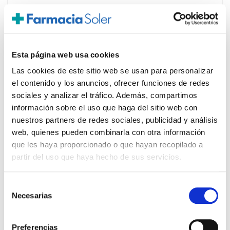
PRECIO ESPECIAL
Esta página web usa cookies
Las cookies de este sitio web se usan para personalizar
el contenido y los anuncios, ofrecer funciones de redes
sociales y analizar el tráfico. Además, compartimos
información sobre el uso que haga del sitio web con
nuestros partners de redes sociales, publicidad y análisis
web, quienes pueden combinarla con otra información
que les haya proporcionado o que hayan recopilado a
partir del uso que haya hecho de sus servicios.
VICHY
17.90€
DERCOS CHAMPÚ DS ANTICASPA
11,15€
CABELLOS NORMAL Y GRASOS
Selección
(200ML)
Necesarias
de
-
+
Añadir
consentimiento
Preferencias