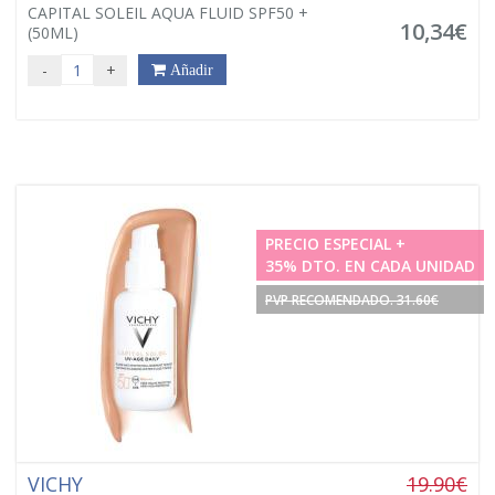
CAPITAL SOLEIL AQUA FLUID SPF50 +
10,34€
(50ML)
-
+
Añadir
PRECIO ESPECIAL +
35% DTO. EN CADA UNIDAD
PVP RECOMENDADO. 31.60€
VICHY
19.90€