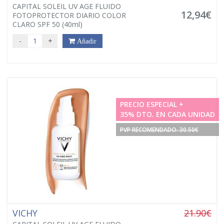
CAPITAL SOLEIL UV AGE FLUIDO
12,94€
FOTOPROTECTOR DIARIO COLOR
CLARO SPF 50 (40ml)
-
+
Añadir
PRECIO ESPECIAL +
35% DTO. EN CADA UNIDAD
PVP RECOMENDADO. 30.50€
VICHY
21.90€