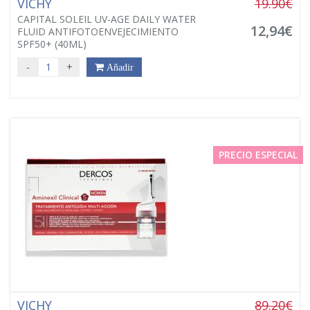
VICHY
19.90€
CAPITAL SOLEIL UV-AGE DAILY WATER
12,94€
FLUID ANTIFOTOENVEJECIMIENTO
SPF50+ (40ML)
-
+
Añadir
PRECIO ESPECIAL
VICHY
89.20€