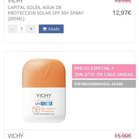
VICHY
19.95€
CAPITAL SOLEIL AGUA DE
12,97€
PROTECCION SOLAR SPF 50+ SPRAY
(200ML)
-
+
Añadir
PRECIO ESPECIAL +
35% DTO. EN CADA UNIDAD
PVP RECOMENDADO. 23.50€
VICHY
15.90€