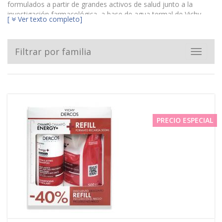
formulados a partir de grandes activos de salud junto a la
investigación farmacológica, a base de agua termal de Vichy
[
Ver texto completo]
que posee propiedades calmantes y cicatrizantes.
Filtrar por familia
Toggle
navigat
PRECIO ESPECIAL