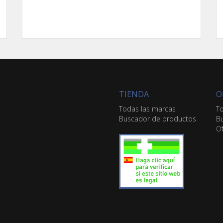
TIENDA
O
Todas las marcas
To
Buscador de productos
Bu
Of