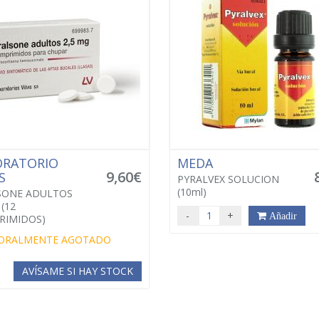
ORATORIO
MEDA
9,60€
AS
PYRALVEX SOLUCION
(10ml)
SONE ADULTOS
(12
-
+
Añadir
RIMIDOS)
ORALMENTE AGOTADO
AVÍSAME SI HAY STOCK