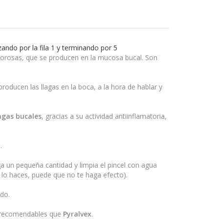
ando por la fila 1 y terminando por 5
olorosas, que se producen en la mucosa bucal. Son
producen las llagas en la boca, a la hora de hablar y
lagas bucales
, gracias a su actividad antiinflamatoria,
.
laga un pequeña cantidad y limpia el pincel con agua
lo haces, puede que no te haga efecto).
ado.
s recomendables que
Pyralvex
.