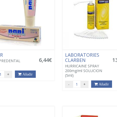
ER
LABORATORIES
6,44€
1
CLARBEN
PREDENTAL
HURRICAINE SPRAY
200mg/ml SOLUCION
+
Añadir
(5ml)
-
+
Añadir