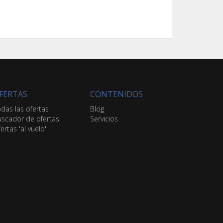
FERTAS
CONTENIDOS
das las ofertas
Blog
scador de ofertas
Servicios
ertas 'al vuelo'