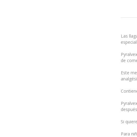
Las llag
especia
Pyralvex
de come
Este me
analgési
Contiene
Pyralvex
después
Si quie
Para ni