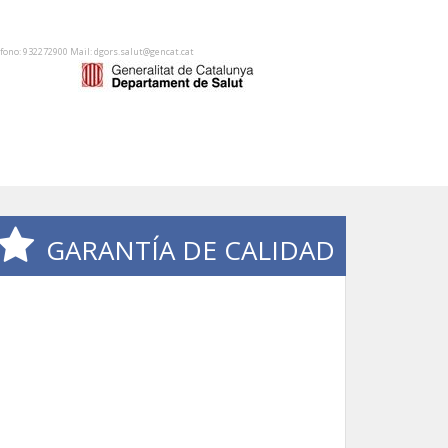
éfono: 932272900 Mail: dgors.salut@gencat.cat
GARANTÍA DE CALIDAD