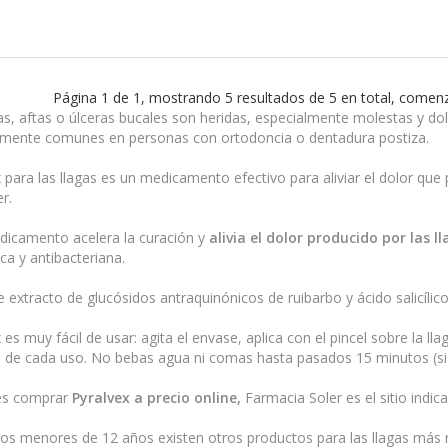
Página 1 de 1, mostrando 5 resultados de 5 en total, comenz
as, aftas o úlceras bucales son heridas, especialmente molestas y d
lmente comunes en personas con ortodoncia o dentadura postiza.
 para las llagas es un medicamento efectivo para aliviar el dolor que 
r.
dicamento acelera la curación y
alivia el dolor producido por las l
ca y antibacteriana.
 extracto de glucósidos antraquinónicos de ruibarbo y ácido salicílico
 es muy fácil de usar: agita el envase, aplica con el pincel sobre la l
 de cada uso. No bebas agua ni comas hasta pasados 15 minutos (si 
res comprar
Pyralvex a precio online,
Farmacia Soler es el sitio indic
ños menores de 12 años existen otros productos para las llagas má