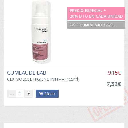
PRECIO ESPECIAL +
20% DTO EN CADA UNIDAD
PVP RECOMENDADO. 12.20€
CUMLAUDE LAB
9.15€
CLX MOUSSE HIGIENE INTIMA (165ml)
7,32€
-
+
Añadir