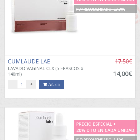
PVP RECOMENDADO. 23.30€
CUMLAUDE LAB
17.50€
LAVADO VAGINAL CLX (5 FRASCOS x
14,00€
140ml)
-
+
Añadir
PRECIO ESPECIAL +
20% DTO EN CADA UNIDAD
PVP RECOMENDADO. 8.50€