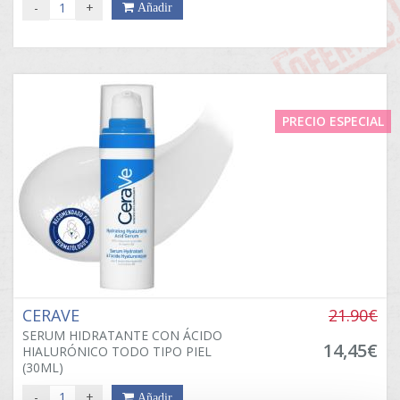
-
+
Añadir
PRECIO ESPECIAL
CERAVE
21.90€
SERUM HIDRATANTE CON ÁCIDO
14,45€
HIALURÓNICO TODO TIPO PIEL
(30ML)
-
+
Añadir