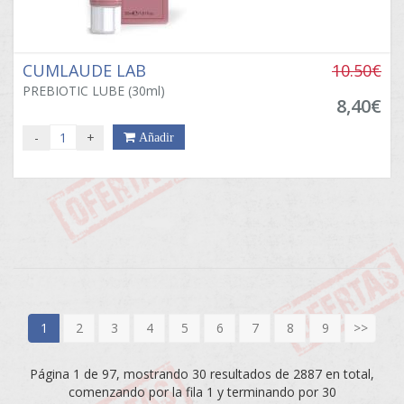
CUMLAUDE LAB
10.50€
PREBIOTIC LUBE (30ml)
8,40€
-
+
Añadir
1
2
3
4
5
6
7
8
9
>>
Página 1 de 97, mostrando 30 resultados de 2887 en total,
comenzando por la fila 1 y terminando por 30