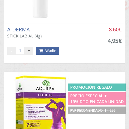
A-DERMA
8.60€
STICK LABIAL (4g)
4,95€
-
+
Añadir
PROMOCIÓN REGALO
PRECIO ESPECIAL +
15% DTO EN CADA UNIDAD
PVP RECOMENDADO. 14.25€