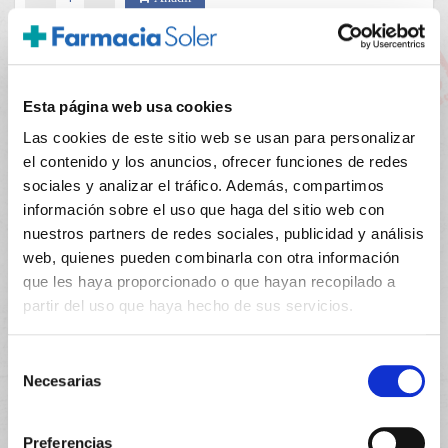
Esta página web usa cookies
Las cookies de este sitio web se usan para personalizar
PRECIO ESPECIAL
el contenido y los anuncios, ofrecer funciones de redes
sociales y analizar el tráfico. Además, compartimos
información sobre el uso que haga del sitio web con
nuestros partners de redes sociales, publicidad y análisis
web, quienes pueden combinarla con otra información
que les haya proporcionado o que hayan recopilado a
partir del uso que haya hecho de sus servicios.
Selección
CERAVE
22.10€
Necesarias
de
Serum Retinol Anti-Marcas (30ml)
17,95€
consentimiento
Preferencias
-
+
Añadir