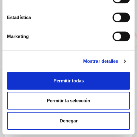
Estadística
Marketing
PRECIO ESPECIAL
Mostrar detalles
Permitir todas
Permitir la selección
CERAVE
23.20€
SKIN RENEW CONTORNO OJOS
18,75€
(15ML)
Denegar
-
+
Añadir