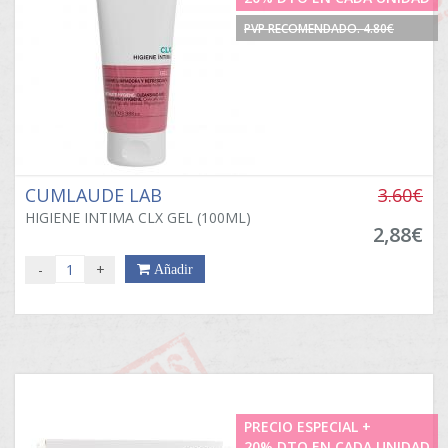
PVP RECOMENDADO. 4.80€
CUMLAUDE LAB
3.60€
HIGIENE INTIMA CLX GEL (100ML)
2,88€
-
+
Añadir
PRECIO ESPECIAL +
20% DTO EN CADA UNIDAD