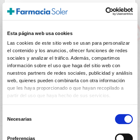
PRECIO ESPECIAL
Esta página web usa cookies
Las cookies de este sitio web se usan para personalizar
el contenido y los anuncios, ofrecer funciones de redes
sociales y analizar el tráfico. Además, compartimos
información sobre el uso que haga del sitio web con
nuestros partners de redes sociales, publicidad y análisis
HARTMANN
39.95€
web, quienes pueden combinarla con otra información
TERMOMETRO INFRARROJO OIDO Y
que les haya proporcionado o que hayan recopilado a
32,95€
FRENTE VEROVAL BABY
partir del uso que haya hecho de sus servicios.
-
+
Añadir
Selección
Necesarias
de
consentimiento
Preferencias