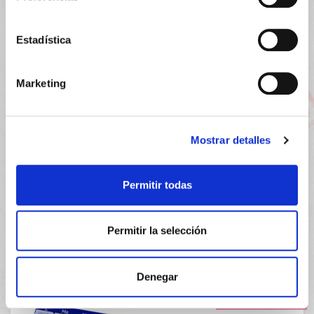
PRECIO ESPECIAL
Estadística
Marketing
Mostrar detalles
HARTMANN
9.95€
THERMOVAL RAPID TERMOMETRO
7,50€
Permitir todas
DIGITAL FLEX KIDS (1 UNIDAD)
-
+
Añadir
Permitir la selección
Denegar
PRECIO ESPECIAL