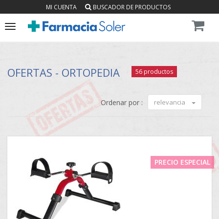
MI CUENTA
BUSCADOR DE PRODUCTOS
Toggle
navigation
OFERTAS - ORTOPEDIA
56 productos
Ordenar por :
relevancia
PRECIO ESPECIAL