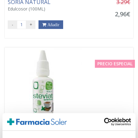
SORIA NATURAL
3.29€
Edulcosor (100ML)
2,96€
-
+
Añadir
PRECIO ESPECIAL
SORIA NATURAL
5.33€
Steviat Gotas (30ml)