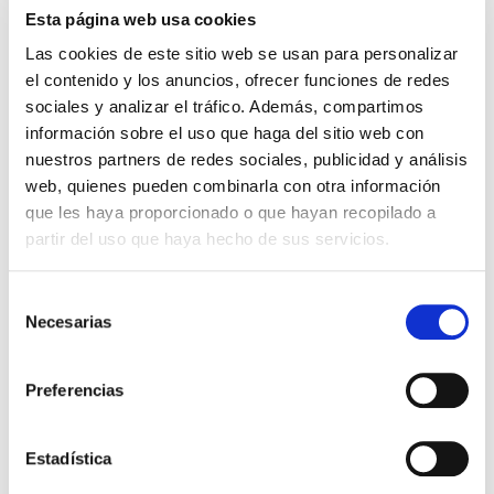
4,80€
Esta página web usa cookies
Las cookies de este sitio web se usan para personalizar
-
+
Añadir
el contenido y los anuncios, ofrecer funciones de redes
sociales y analizar el tráfico. Además, compartimos
información sobre el uso que haga del sitio web con
nuestros partners de redes sociales, publicidad y análisis
web, quienes pueden combinarla con otra información
que les haya proporcionado o que hayan recopilado a
partir del uso que haya hecho de sus servicios.
Selección
Necesarias
de
consentimiento
Preferencias
STEVIA
9,90€
Estadística
Stevia Bio Líquida en Cuentagotas
(50ml)