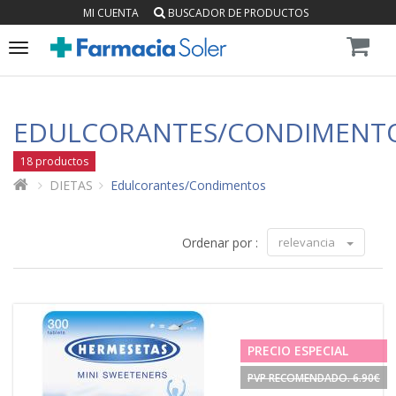
MI CUENTA
BUSCADOR DE PRODUCTOS
Toggle
navigation
EDULCORANTES/CONDIMENT
18 productos
DIETAS
Edulcorantes/Condimentos
Ordenar por :
relevancia
PRECIO ESPECIAL
PVP RECOMENDADO. 6.90€