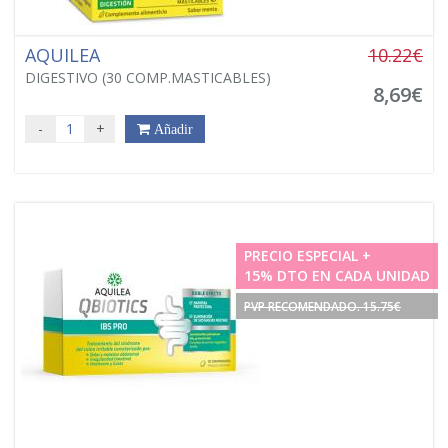
AQUILEA
10.22€
DIGESTIVO (30 COMP.MASTICABLES)
8,69€
-
+
Añadir
PRECIO ESPECIAL +
15% DTO EN CADA UNIDAD
PVP RECOMENDADO. 15.75€