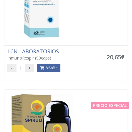
LCN LABORATORIOS
20,65€
InmunoRespir (90caps)
-
+
Añadir
PRECIO ESPECIAL