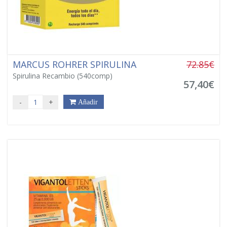
MARCUS ROHRER SPIRULINA
72.85€
Spirulina Recambio (540comp)
57,40€
-
+
Añadir