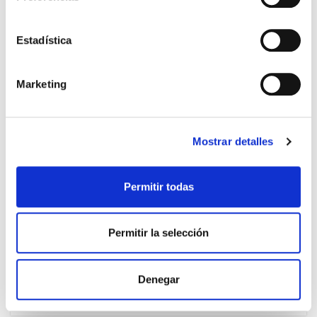
Estadística
PRECIO ESPECIAL
Marketing
Mostrar detalles
Permitir todas
HELIOSAR
23.95€
Permitir la selección
SPABUCAL (30comp. Masticables)
21,60€
Denegar
-
+
Añadir