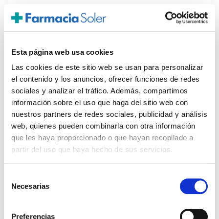
Esta página web usa cookies
Las cookies de este sitio web se usan para personalizar
PRECIO ESPECIAL
el contenido y los anuncios, ofrecer funciones de redes
sociales y analizar el tráfico. Además, compartimos
información sobre el uso que haga del sitio web con
nuestros partners de redes sociales, publicidad y análisis
web, quienes pueden combinarla con otra información
que les haya proporcionado o que hayan recopilado a
partir del uso que haya hecho de sus servicios.
ESI-TREPAT DIET
14.35€
Selección
PROPOLAID PROPOL C 1000MG
Necesarias
de
12,10€
(20comp. Efervescentes)
consentimiento
-
+
Añadir
Preferencias