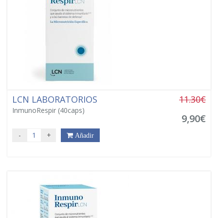
LCN LABORATORIOS
11.30€
InmunoRespir (40caps)
9,90€
-
+
Añadir