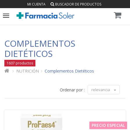
MI CUENTA
BUSCADOR DE PRODUCTOS
Toggle
navigation
COMPLEMENTOS
DIETÉTICOS
1607 productos
NUTRICIÓN
Complementos Dietéticos
Ordenar por :
relevancia
PRECIO ESPECIAL