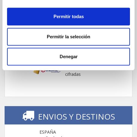
PAGO SEGURO
Permitir todas
Tarjeta de crédito/débito
Permitir la selección
Transferencia bancaria
Denegar
Comunicaciones
cifradas
ENVIOS Y DESTINOS
ESPAÑA