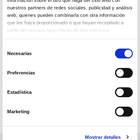
información sobre el uso que haga del sitio web con
nuestros partners de redes sociales, publicidad y análisis
web, quienes pueden combinarla con otra información
SORIA NATURAL
15.79€
que les haya proporcionado o que hayan recopilado a
Naturcitina, Lecitina de Soja Granulada
14,21€
(400g)
partir del uso que haya hecho de sus servicios.
-
+
Añadir
Selección
Necesarias
de
consentimiento
Preferencias
Estadística
Página 1 de 1, mostrando 5 resultados de 5 en total,
comenzando por la fila 1 y terminando por 5
Marketing
Mostrar detalles