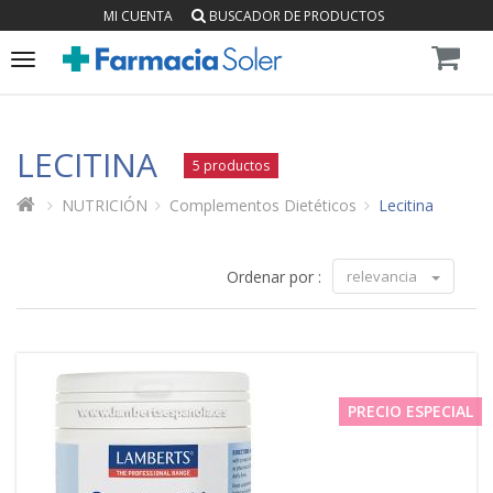
MI CUENTA
BUSCADOR DE PRODUCTOS
Toggle
navigation
LECITINA
5 productos
NUTRICIÓN
Complementos Dietéticos
Lecitina
Ordenar por :
relevancia
PRECIO ESPECIAL