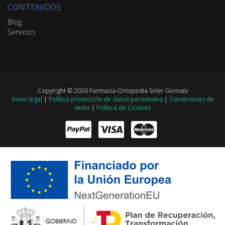
CONTENIDOS
Blog
Servicios
Copyright © 2026 Farmacia-Ortopedia Soler Gornals
Aviso legal
|
Política protección de datos personales
|
Condiciones de
venta
|
Política de Cookies