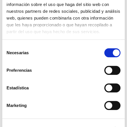
información sobre el uso que haga del sitio web con
nuestros partners de redes sociales, publicidad y análisis
web, quienes pueden combinarla con otra información
STANGEST
que les haya proporcionado o que hayan recopilado a
7,63€
OTICAN LIMPIADOR DE OIDOS
partir del uso que haya hecho de sus servicios.
PERRROS Y GATOS (125ML)
-
+
Añadir
Selección
Necesarias
de
consentimiento
Preferencias
Estadística
Marketing