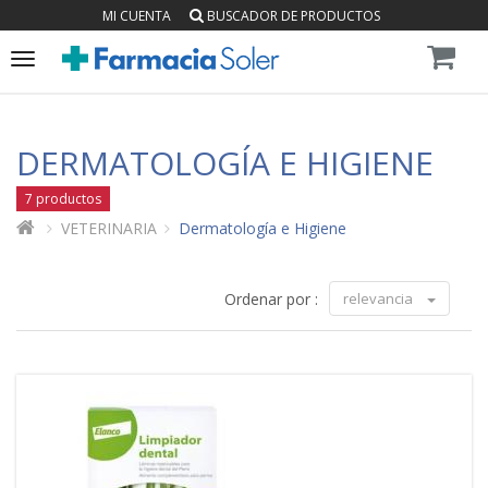
MI CUENTA
BUSCADOR DE PRODUCTOS
Toggle
navigation
DERMATOLOGÍA E HIGIENE
7 productos
VETERINARIA
Dermatología e Higiene
Ordenar por :
relevancia