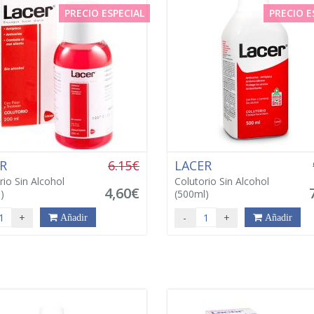
PRECIO ESPECIAL
PRECIO E
ER
6.15€
LACER
rio Sin Alcohol
Colutorio Sin Alcohol
4,60€
)
(500ml)
+
-
+
Añadir
Añadir