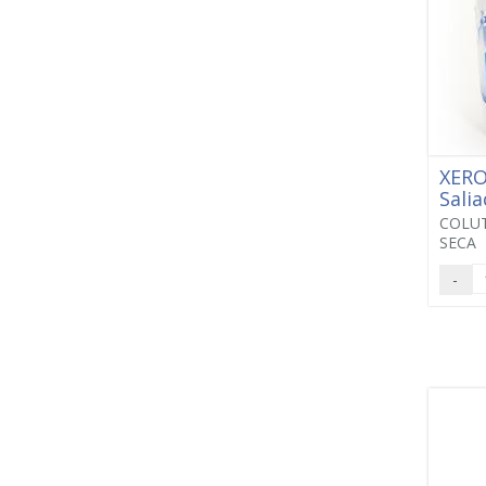
XER
Salia
COLU
SECA
-