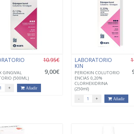
ORATORIO
10.95€
LABORATORIO
1
KIN
9,00€
X GINGIVAL
PERIOKIN COLUTORIO
ORIO (500ML)
ENCIAS 0,20%
CLORHEXIDRINA
+
Añadir
(250ml)
-
+
Añadir