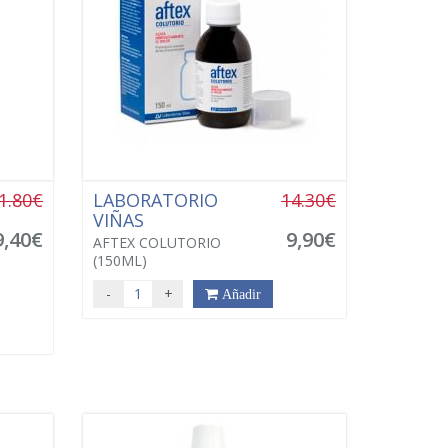
1.80€
LABORATORIO
14.30€
VIÑAS
9,40€
9,90€
AFTEX COLUTORIO
(150ML)
-
+
Añadir