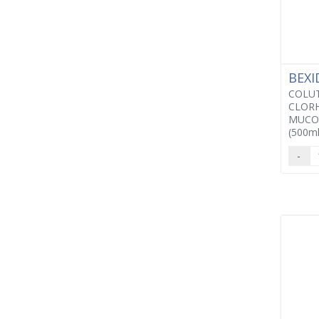
BEX
COLUT
CLORH
MUCO
(500ml
-