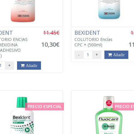
IDENT
11.45€
BEXIDENT
1
ORIO ENCIAS
COLUTORIO Encías
10,30€
1
EXIDINA
CPC + (500ml)
ADHESIVO
-
+
)
Añadir
+
Añadir
PRECIO ESPECIAL
PRECIO E