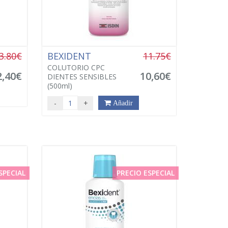
3.80€
BEXIDENT
11.75€
COLUTORIO CPC
2,40€
10,60€
DIENTES SENSIBLES
(500ml)
-
+
Añadir
SPECIAL
PRECIO ESPECIAL