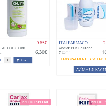
M
9.65€
ITALFARMACO
2
ITAL COLUTORIO
Aloclair Plus Colutorio
6,30€
1
L)
(120ml)
TEMPORALMENTE AGOTADO
+
Añadir
AVÍSAME SI HAY 
PRECIO ESPECIAL
PRECIO E