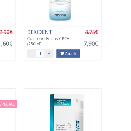
2.90€
BEXIDENT
8.75€
Colutorio Encías CPC+
1,60€
7,90€
(250ml)
-
+
Añadir
SPECIAL