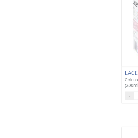
LAC
Coluto
(200ml
-