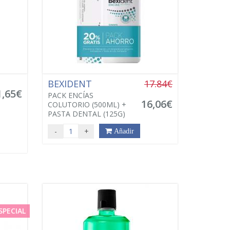
BEXIDENT
17.84€
1,65€
PACK ENCÍAS
16,06€
COLUTORIO (500ML) +
PASTA DENTAL (125G)
-
+
Añadir
SPECIAL