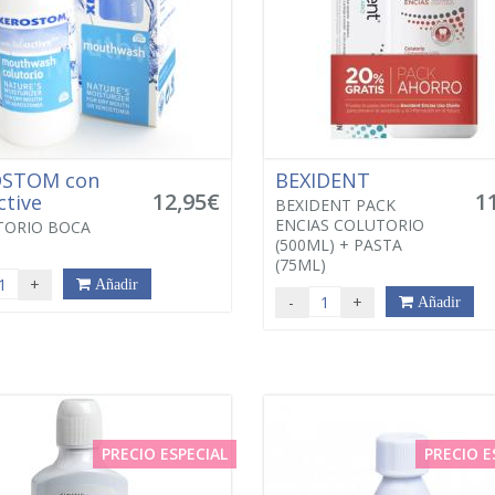
OSTOM con
BEXIDENT
12,95€
1
ctive
BEXIDENT PACK
ENCIAS COLUTORIO
TORIO BOCA
(500ML) + PASTA
(75ML)
+
Añadir
-
+
Añadir
PRECIO ESPECIAL
PRECIO E