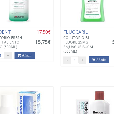
IDENT
17.50€
FLUOCARIL
ORIO FRESH
COLUTORIO BI-
15,75€
H ALIENTO
FLUORE 25MG
O (500ML)
ENJUAGUE BUCAL
(500ML)
+
Añadir
-
+
Añadir