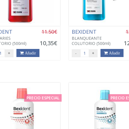
IDENT
11.50€
BEXIDENT
1
ARIES
BLANQUEANTE
10,35€
1
ORIO (500ml)
COLUTORIO (500ml)
+
-
+
Añadir
Añadir
PRECIO ESPECIAL
PRECIO E