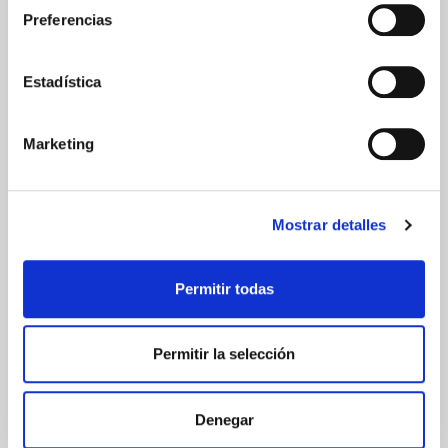
ESPAÑA
Preferencias
Península
Islas Baleares
Islas Canarias
Estadística
UNIÓN EUROPEA
24/48h
Marketing
Mostrar detalles
GARANTÍA DE CALIDAD
Permitir todas
Permitir la selección
Denegar