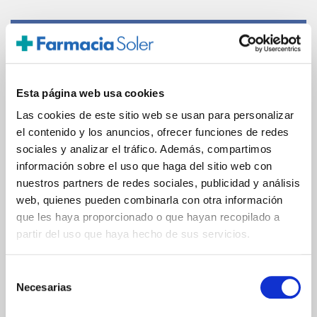
PAGO SEGURO
Tarjeta de crédito/débito
Esta página web usa cookies
Transferencia bancaria
Las cookies de este sitio web se usan para personalizar
el contenido y los anuncios, ofrecer funciones de redes
sociales y analizar el tráfico. Además, compartimos
información sobre el uso que haga del sitio web con
Comunicaciones
nuestros partners de redes sociales, publicidad y análisis
cifradas
web, quienes pueden combinarla con otra información
que les haya proporcionado o que hayan recopilado a
partir del uso que haya hecho de sus servicios.
Selección
ENVIOS Y DESTINOS
Necesarias
de
consentimiento