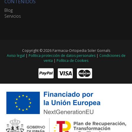
CONTENIDOS
Blog
Servicios
Copyright © 2026 Farmacia-Ortopedia Soler Gornals
Aviso legal
|
Política protección de datos personales
|
Condiciones de
venta
|
Política de Cookies