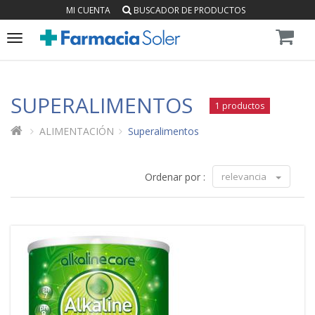
MI CUENTA
BUSCADOR DE PRODUCTOS
Toggle
navigation
SUPERALIMENTOS
1 productos
ALIMENTACIÓN
Superalimentos
Ordenar por :
relevancia