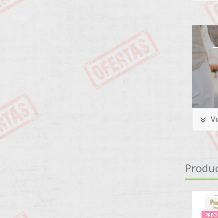
Ve
Produ
PRECI