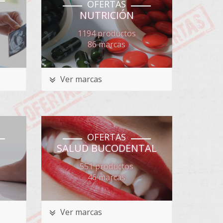
OFERTAS
NUTRICIÓN
1194 productos
86 marcas
Ver marcas
OFERTAS
SALUD BUCODENTAL
551 productos
46 marcas
Ver marcas