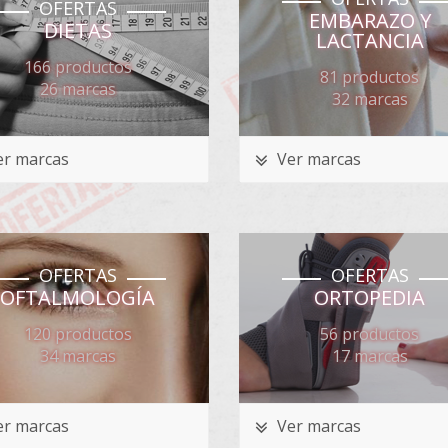
OFERTAS
EMBARAZO Y
DIETAS
LACTANCIA
166 productos
81 productos
26 marcas
32 marcas
r marcas
Ver marcas
OFERTAS
OFERTAS
OFTALMOLOGÍA
ORTOPEDIA
120 productos
56 productos
34 marcas
17 marcas
r marcas
Ver marcas