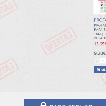
PROF
PROFAE
PARA B
+6M (1
VEGAN
13.65
9,20€
-
Aña