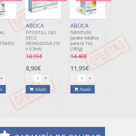
A
ABOCA
ABOCA
AL
FITOSTILL OJO
GRINTUSS
SECO
Jarabe Adultos
TRADO
MONODOSIS (10
para la Tos
x 0,5ml)
(180g)
10.95€
14.40€
8,90€
11,95€
+
-
+
-
+
ir
Añadir
Añadir