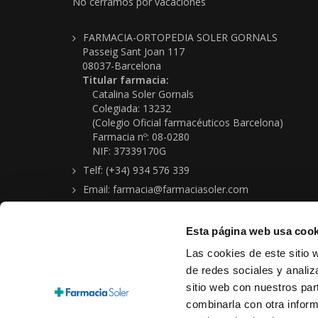
No cerramos por vacaciones
FARMACIA-ORTOPEDIA SOLER GORNALS
Passeig Sant Joan 117
08037-Barcelona
Titular farmacia:
Catalina Soler Gornals
Colegiada: 13232
(Colegio Oficial farmacéuticos Barcelona)
Farmacia nº: 08-0280
NIF: 37339170G
Telf: (+34) 934 576 339
Email: farmacia@farmaciasoler.com
Esta página web usa cook
Las cookies de este sitio 
de redes sociales y analiz
sitio web con nuestros par
Copyright © 2026 Farmacia-Ortopedia Soler Gornals
combinarla con otra inform
Aviso legal
|
Política protección de datos personales
|
Condi