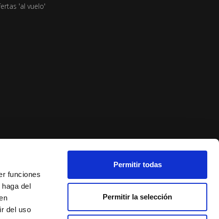
ertas 'al vuelo'
Permitir todas
er funciones
 haga del
Permitir la selección
den
r del uso