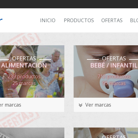
INICIO
PRODUCTOS
OFERTAS
BL
OFERTAS
OFERTAS
ALIMENTACIÓN
BEBÉ / INFANTIL
239 productos
712 productos
25 marcas
95 marcas
r marcas
Ver marcas
OFERTAS