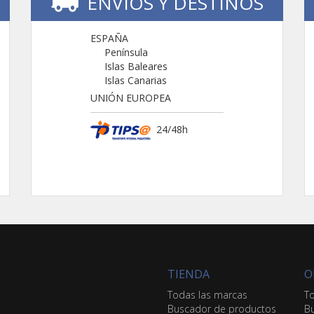
ENVIOS Y DESTINOS
ESPAÑA
Península
Islas Baleares
Islas Canarias
UNIÓN EUROPEA
24/48h
TIENDA
O
Todas las marcas
To
Buscador de productos
Bu