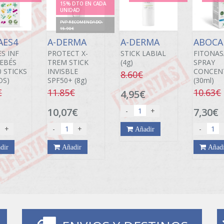
15% DTO EN CADA
UNIDAD
PVP RECOMENDADO.
15.90€
AES4
A-DERMA
A-DERMA
ABOC
S INF
PROTECT X-
STICK LABIAL
FITONAS
EBÉS
TREM STICK
(4g)
SPRAY
0 STICKS
INVISBLE
CONCEN
8.60€
OS)
SPF50+ (8g)
(30ml)
€
11.85€
10.63€
4,95€
10,07€
7,30€
-
+
+
-
+
-
Añadir
dir
Añadir
Añad