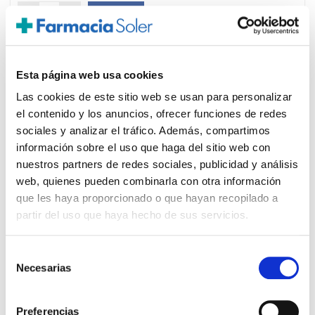
-
+
Añadir
Esta página web usa cookies
Las cookies de este sitio web se usan para personalizar
el contenido y los anuncios, ofrecer funciones de redes
PRECIO ESPECIAL
sociales y analizar el tráfico. Además, compartimos
información sobre el uso que haga del sitio web con
nuestros partners de redes sociales, publicidad y análisis
web, quienes pueden combinarla con otra información
que les haya proporcionado o que hayan recopilado a
partir del uso que haya hecho de sus servicios.
Selección
Necesarias
de
A-DERMA
18.60€
consentimiento
DERMALIBOUR + CICA GEL
14,95€
ESPUMOSO PURIFICANTE
Preferencias