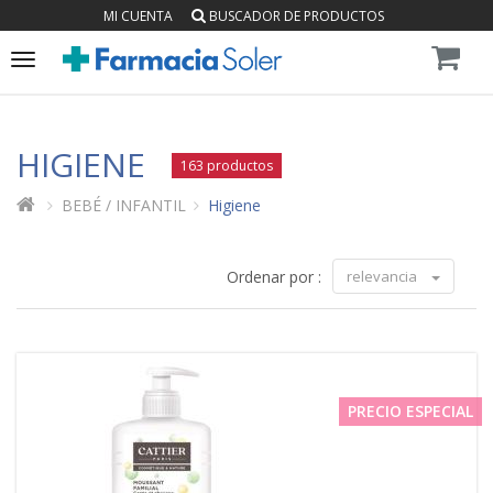
MI CUENTA
BUSCADOR DE PRODUCTOS
Toggle
navigation
HIGIENE
163 productos
BEBÉ / INFANTIL
Higiene
Ordenar por :
relevancia
PRECIO ESPECIAL