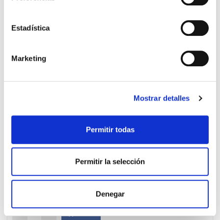
-
+
Añadir
Estadística
Marketing
PRECIO ESPECIAL
Mostrar detalles
Permitir todas
Permitir la selección
A-DERMA
19.90€
EXOMEGA CONTROL ACEITE
Denegar
16,55€
LIMPIADOR (1 LITRO) 250ML GRATIS!
-
+
Añadir