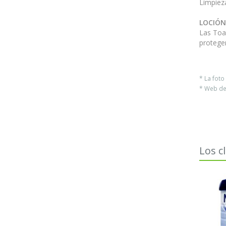
Limpieza
LOCIÓ
Las Toal
proteger
* La fot
* Web del
Los c