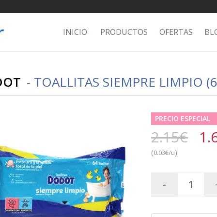
INICIO
PRODUCTOS
OFERTAS
BL
DOT
-
TOALLITAS SIEMPRE LIMPIO (
PRECIO ESPECIAL
2.15€
1.
(
)
0.03€/u
-