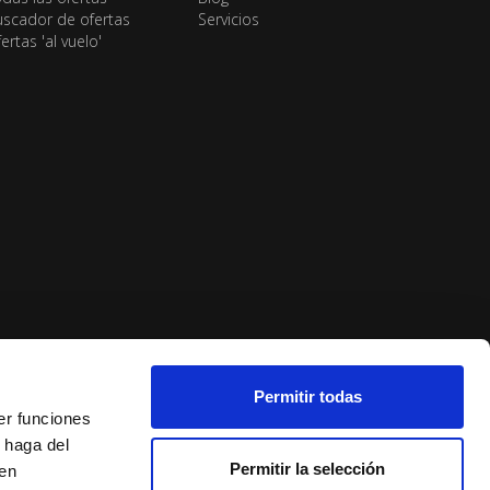
scador de ofertas
Servicios
ertas 'al vuelo'
Permitir todas
er funciones
 haga del
Permitir la selección
den