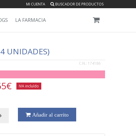
MI CUENTA
BUSCADOR DE PRODUCTOS
OGS
LA FARMACIA
64 UNIDADES)
C.N.:
174186
65
€
IVA incluído
+
Añadir al carrito