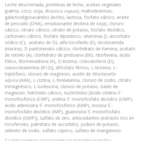
Leche descremada, proteínas de leche, aceites vegetales
(palma, coco, soja,
Brassica napus
), maltodextrinas,
galactooligosacáridos (leche), lactosa, fosfato cálcico, aceite
de pescado (DHA), emulsionante (lecitina de soja), cloruro
cálcico, citrato cálcico, citrato de potasio, fosfato disódico,
carbonato cálcico, fosfato dipotásico, vitaminas [L-ascorbato
sódico (C), acetato de DL-alfa tocoferilo (E), nicotinamida
(niacina), D-pantotenato cálcico, clorhidrato de tiamina, acetato
de retinilo (A), clorhidrato de piridoxina (B6), riboflavina, ácido
fólico, fitomenadiona (K), D-biotina, colecalciferol (D),
cianocobalamina (B12)], difosfato férrico, L-tirosina, L-
triptófano, cloruro de magnesio, aceite de
Mortierella
alpina
(ARA), L-cistina, L-fenilalanina, cloruro de sodio, citrato
trimagnésico, L-isoleucina, cloruro de potasio, óxido de
magnesio, hidróxido cálcico, nucleótidos [ácido citidina 5´-
monofosfórico (CMP), uridina 5´-monofosfato disódico (UMP),
ácido adenosina 5´-monofosfórico (AMP), inosina 5´-
monofosfato disódico (IMP), guanosina 5´-monofosfato
disódico (GMP)], sulfato de zinc, antioxidantes (extracto rico en
tocoferoles, palmitato de ascorbilo), yoduro de potasio,
selenito de sodio, sulfato cúprico, sulfato de manganeso.
* La foto puede no corresponder con el modelo específico