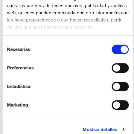
nuestros partners de redes sociales, publicidad y análisis
MUSTELA
web, quienes pueden combinarla con otra información que
TOALLITAS LIMPIADORAS (60 UNIDADES)
les haya proporcionado o que hayan recopilado a partir
6.20€
del uso que haya hecho de sus servicios.
4,50€
Selección
-
+
Necesarias
Añadir
de
consentimiento
Preferencias
Estadística
Marketing
Mostrar detalles