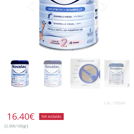
C.N.:
156569
16.40
€
IVA incluído
(
)
2.05€/100gr