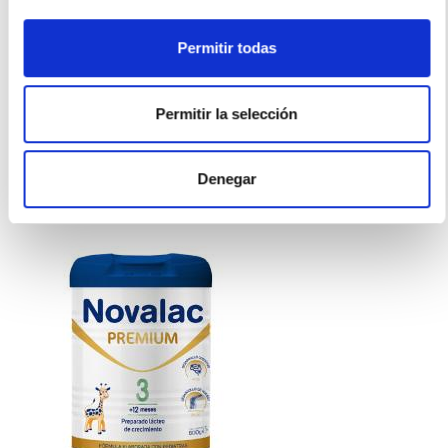
NOVALAC
Permitir todas
1 LECHE INFANTIL - ANTES PREMIUM 1 DESDE NACIMIENTO
-6M (800G)
Permitir la selección
22,90€
-
+
Añadir
Denegar