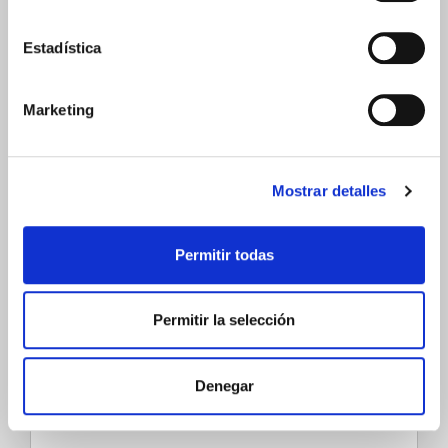
21,15€
-
+
Añadir
Estadística
Marketing
Mostrar detalles
0 Comentarios
Añadir un nuevo comentario
Permitir todas
Permitir la selección
Denegar