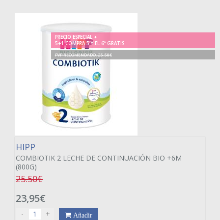
PRECIO ESPECIAL +
5+1 COMPRA 5 Y EL 6º GRATIS
PVP RECOMENDADO. 25.50€
HIPP
COMBIOTIK 2 LECHE DE CONTINUACIÓN BIO +6M
(800G)
25.50€
23,95€
-
+
Añadir