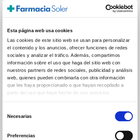
Añadir
Esta página web usa cookies
Las cookies de este sitio web se usan para personalizar
PRECIO ESPECIAL
el contenido y los anuncios, ofrecer funciones de redes
sociales y analizar el tráfico. Además, compartimos
información sobre el uso que haga del sitio web con
nuestros partners de redes sociales, publicidad y análisis
web, quienes pueden combinarla con otra información
que les haya proporcionado o que hayan recopilado a
partir del uso que haya hecho de sus servicios.
Selección
NESTLÉ
Necesarias
de
Nan OPTIPRO® 2 +6M (800g)
consentimiento
28.25€
Preferencias