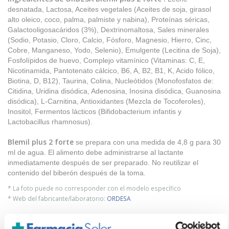
desnatada, Lactosa, Aceites vegetales (Aceites de soja, girasol
alto oleico, coco, palma, palmiste y nabina), Proteínas séricas,
Galactooligosacáridos (3%), Dextrinomaltosa, Sales minerales
(Sodio, Potasio, Cloro, Calcio, Fósforo, Magnesio, Hierro, Cinc,
Cobre, Manganeso, Yodo, Selenio), Emulgente (Lecitina de Soja),
Fosfolípidos de huevo, Complejo vitamínico (Vitaminas: C, E,
Nicotinamida, Pantotenato cálcico, B6, A, B2, B1, K, Acido fólico,
Biotina, D, B12), Taurina, Colina, Nucleótidos (Monofosfatos de:
Citidina, Uridina disódica, Adenosina, Inosina disódica, Guanosina
disódica), L-Carnitina, Antioxidantes (Mezcla de Tocoferoles),
Inositol, Fermentos lácticos (Bifidobacterium infantis y
Lactobacillus rhamnosus).
Blemil plus 2 forte
se prepara con una medida de 4,8 g para 30
ml de agua. El alimento debe administrarse al lactante
inmediatamente después de ser preparado. No reutilizar el
contenido del biberón después de la toma.
* La foto puede no corresponder con el modelo específico
* Web del fabricante/laboratorio:
ORDESA