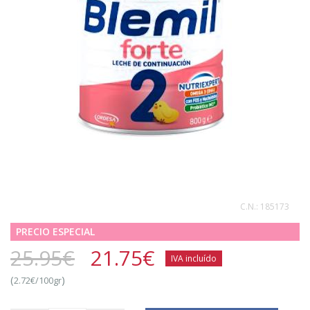
C.N.:
185173
PRECIO ESPECIAL
25.95€
21.75
€
IVA incluído
(
)
2.72€/100gr