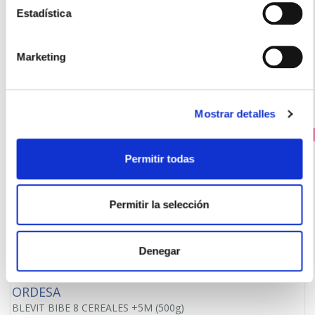
22.95€
Estadística
24,25€
-
+
Marketing
Añadir
Mostrar detalles
PRECIO ESPECIAL
Permitir todas
Permitir la selección
Denegar
ORDESA
BLEVIT BIBE 8 CEREALES +5M (500g)