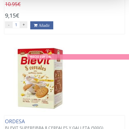
10.95€
9,15€
-
+
Añadir
PRECIO ESPECIAL
ORDESA
BLEVIT SUPERFIBRA 8 CEREALES Y GALLETA (500G)