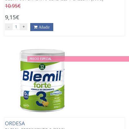
10.95€
9,15€
-
+
Añadir
PRECIO ESPECIAL
ORDESA