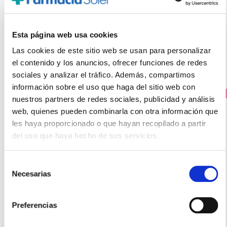
Los clientes que compraron este producto
Esta página web usa cookies
también compraron
Las cookies de este sitio web se usan para personalizar
el contenido y los anuncios, ofrecer funciones de redes
sociales y analizar el tráfico. Además, compartimos
información sobre el uso que haga del sitio web con
PRECIO ESPECIAL
nuestros partners de redes sociales, publicidad y análisis
web, quienes pueden combinarla con otra información que
les haya proporcionado o que hayan recopilado a partir
del uso que haya hecho de sus servicios.
Selección
Necesarias
de
consentimiento
Preferencias
ORDESA
BLEMIL FORTE 1 0-6M (800g)