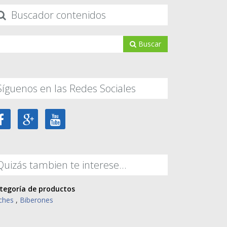
Buscador contenidos
Buscar
Síguenos en las Redes Sociales
Quizás tambien te interese...
tegoría de productos
ches
,
Biberones