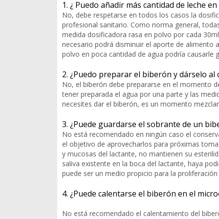
1. ¿ Puedo añadir más cantidad de leche en
No, debe respetarse en todos los casos la dosific
profesional sanitario. Como norma general, todas
medida dosificadora rasa en polvo por cada 30ml 
necesario podrá disminuir el aporte de alimento a
polvo en poca cantidad de agua podría causarle g
2. ¿Puedo preparar el biberón y dárselo al
No, el biberón debe prepararse en el momento del
tener preparada el agua por una parte y las medi
necesites dar el biberón, es un momento mezclarl
3. ¿Puede guardarse el sobrante de un bib
No está recomendado en ningún caso el conserva
el objetivo de aprovecharlos para próximas toma
y mucosas del lactante, no mantienen su esterilid
saliva existente en la boca del lactante, haya podi
puede ser un medio propicio para la proliferaci
4. ¿Puede calentarse el biberón en el micr
No está recomendado el calentamiento del biber