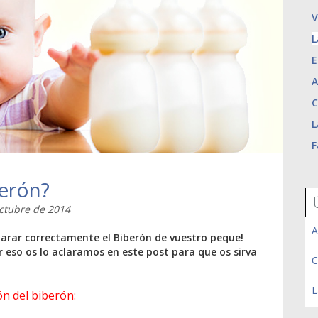
V
L
E
A
C
L
F
berón?
Octubre de 2014
A
arar correctamente el Biberón de vuestro peque!
 eso os lo aclaramos en este post para que os sirva
C
L
n del biberón: