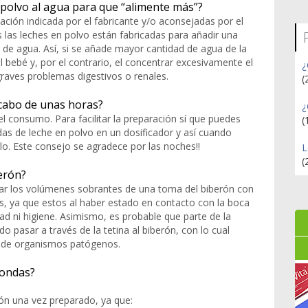
 polvo al agua para que “alimente más”?
ación indicada por el fabricante y/o aconsejadas por el
 las leches en polvo están fabricadas para añadir una
de agua. Así, si se añade mayor cantidad de agua de la
l bebé y, por el contrario, el concentrar excesivamente el
¿
raves problemas digestivos o renales.
(
 cabo de unas horas?
¿
 consumo. Para facilitar la preparación sí que puedes
(
das de leche en polvo en un dosificador y así cuando
o. Este consejo se agradece por las noches!!
L
(
erón?
r los volúmenes sobrantes de una toma del biberón con
s, ya que estos al haber estado en contacto con la boca
ad ni higiene. Asimismo, es probable que parte de la
do pasar a través de la tetina al biberón, con lo cual
ón de organismos patógenos.
oondas?
ón una vez preparado, ya que: