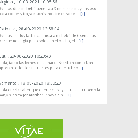
Virginia ,
10-08-2021 10:05:56
Buenos días mi bebé tiene casi 3 meses es muy ansioso
para comer y traga muchísimo aire durante l...
[+]
Estíbaliz ,
28-09-2020 13:58:04
Buenas! Le doy lactancia mixta a mi bebé de 6 semanas,
porque no cogia peso solo con el pecho, el...
[+]
Cati ,
20-08-2020 10:29:43
Hola, tanto las leches de la marca Nutribén como Nan
aportan todos los nutrientes para que tu beb...
[+]
Samanta ,
18-08-2020 18:33:29
Hola quería saber que diferencias ay entre la nutriben y la
nan,y si es mejor nutriben innova o n...
[+]