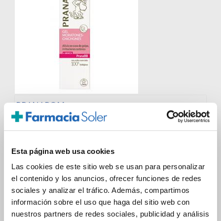
PRANAROM
PranaBB Bebé Gel Moratones y Chichones BIO (15ml)
10.60€
8,85€
Esta página web usa cookies
-
+
Añadir
Las cookies de este sitio web se usan para personalizar
el contenido y los anuncios, ofrecer funciones de redes
sociales y analizar el tráfico. Además, compartimos
información sobre el uso que haga del sitio web con
nuestros partners de redes sociales, publicidad y análisis