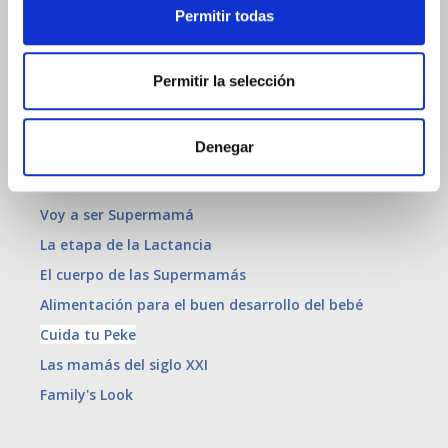
Anímate a utilizar este método si:
Permitir todas
Quieres realizar alguna pregunta para que la conteste
uno de nuestros expertos
Quieres compartir tus consideraciones acerca de
Permitir la selección
nuestra publicación.
Gracias por colaborar!!! ;-)
Denegar
SUPER MAMÁS
Voy a ser Supermamá
La etapa de la Lactancia
El cuerpo de las Supermamás
Alimentación para el buen desarrollo del bebé
Cuida tu Peke
Las mamás del siglo XXI
Family's Look