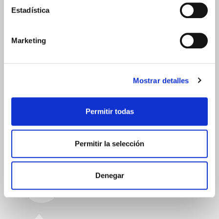
duración inferior a lo normal, aunque
Estadística
no en todos los casos.
Puede compralo online aquí:
Marketing
https://www.farmaciasoler.com/otostick-
corrector-estetico-orejas-8uds--p-
7140.html
o bien en nuestra Farmacia física
Mostrar detalles
situada en: Paseo San Juan, 117
08037, Barcelona.
Permitir todas
Permitir la selección
Denegar