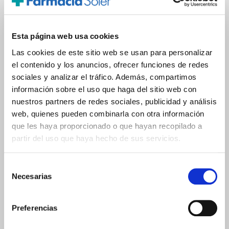
Farmacia Soler
dijo el Mon, 07-Aug-2017 14:24:12
Hola
Martha, el producto se puede utilizar
Esta página web usa cookies
de forma continuada o de forma
esporádica para circunstancias
Las cookies de este sitio web se usan para personalizar
especiales. Es de usar y tirar está
el contenido y los anuncios, ofrecer funciones de redes
preparado para durar una semana
sociales y analizar el tráfico. Además, compartimos
incluidas duchas, baño…, el envase
está indicado para un mes de
información sobre el uso que haga del sitio web con
tratamiento aproximadamente.
nuestros partners de redes sociales, publicidad y análisis
web, quienes pueden combinarla con otra información
Para conocer bien el producto y sus
que les haya proporcionado o que hayan recopilado a
resultados se necesita pasar por un
partir del uso que haya hecho de sus servicios.
pequeño periodo de adaptación (no
superior a dos meses) para que la
oreja se acostumbre a su nueva
Selección
posición impuesta por el corrector y la
Necesarias
de
persona que coloca el producto
aprenda su manejo y lo coloque
consentimiento
correctamente siguiendo las
Preferencias
instrucciones de uso. Durante este
periodo Otostick® suele tener una