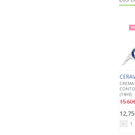
PR
CERA
CREMA
CONTO
(14ml)
15.60
12,75
-