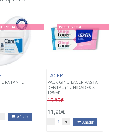
IO ESPECIAL
PRECIO ESPECIAL
E
LACER
HIDRATANTE
PACK GINGILACER PASTA
DENTAL (2 UNIDADES X
125ml)
15.85€
€
11,90€
+
Añadir
-
+
Añadir