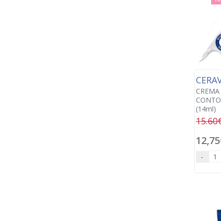
CERA
CREMA
CONTO
(14ml)
15.60
12,75
-