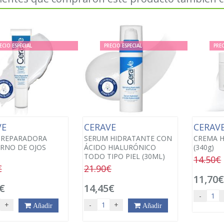
ECIO ESPECIAL
PRECIO ESPECIAL
PREC
VE
CERAVE
CERAV
 REPARADORA
SERUM HIDRATANTE CON
CREMA 
RNO DE OJOS
ÁCIDO HIALURÓNICO
(340g)
TODO TIPO PIEL (30ML)
14.50€
€
21.90€
11,70
€
14,45€
-
+
-
+
Añadir
Añadir