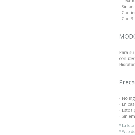
- Textur
- Sin p
- Contie
- Con 3
MODO
Para su 
con
Cer
Hidratan
Preca
- No ing
- En cas
- Estos 
- Sin em
* La fot
* Web del