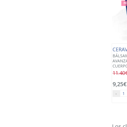
PR
CERA
BÁLSA
AVANZ
CUERPO
11.40
9,25€
-
Los c