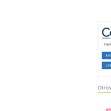
- Fam
AN
LI
Otros
PR