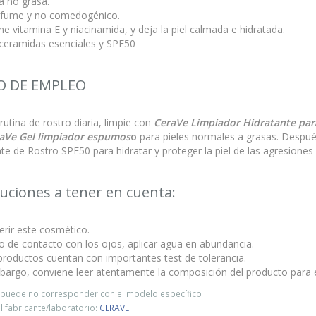
a no grasa.
erfume y no comedogénico.
ne vitamina E y niacinamida, y deja la piel calmada e hidratada.
 ceramidas esenciales y SPF50
 DE EMPLEO
rutina de rostro diaria, limpie con
CeraVe Limpiador Hidratante par
aVe Gel limpiador espumos
o
para pieles normales a grasas. Despué
te de Rostro SPF50 para hidratar y proteger la piel de las agresiones 
uciones a tener en cuenta:
erir este cosmético.
o de contacto con los ojos, aplicar agua en abundancia.
productos cuentan con importantes test de tolerancia.
bargo, conviene leer atentamente la composición del producto para e
o puede no corresponder con el modelo específico
 fabricante/laboratorio:
CERAVE