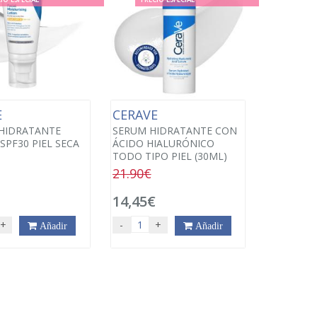
E
CERAVE
HIDRATANTE
SERUM HIDRATANTE CON
SPF30 PIEL SECA
ÁCIDO HIALURÓNICO
TODO TIPO PIEL (30ML)
21.90€
€
14,45€
+
-
+
Añadir
Añadir