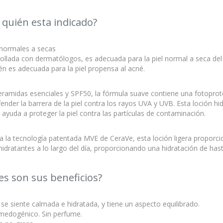
 quién esta indicado?
 normales a secas
ollada con dermatólogos, es adecuada para la piel normal a seca del 
n es adecuada para la piel propensa al acné.
eramidas esenciales y SPF50, la fórmula suave contiene una fotoprot
ender la barrera de la piel contra los rayos UVA y UVB. Esta loción hi
ayuda a proteger la piel contra las partículas de contaminación.
a la tecnología patentada MVE de CeraVe, esta loción ligera proporci
hidratantes a lo largo del día, proporcionando una hidratación de has
es son sus beneficios?
l se siente calmada e hidratada, y tiene un aspecto equilibrado.
medogénico. Sin perfume.