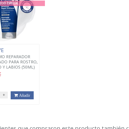
ECIO ESPECIAL
VE
MO REPARADOR
ADO PARA ROSTRO,
 Y LABIOS (50ML)
€
+
Añadir
lientes que compraron este producto también