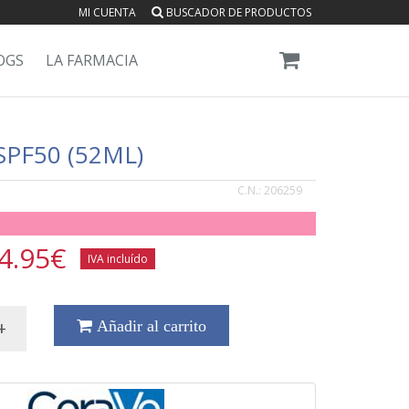
MI CUENTA
BUSCADOR DE PRODUCTOS
OGS
LA FARMACIA
PF50 (52ML)
C.N.:
206259
4.95
€
IVA incluído
+
Añadir al carrito