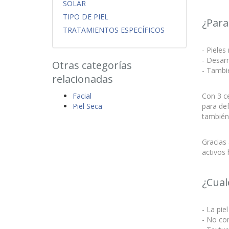
SOLAR
TIPO DE PIEL
¿Para
TRATAMIENTOS ESPECÍFICOS
- Pieles
- Desarr
Otras categorías
- Tambié
relacionadas
Con 3 c
Facial
para def
Piel Seca
también 
Gracias 
activos 
¿Cual
- La pie
- No co