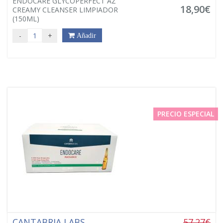
ENDOCARE GLYCOPERFECT AZ
18,90€
CREAMY CLEANSER LIMPIADOR
(150ML)
-
+
Añadir
PRECIO ESPECIAL
CANTABRIA LABS
57.27€