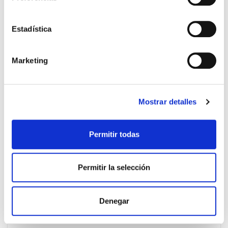
AVÈNE
41.90€
HYALURON ACTIV B3 RENEWAL
31,15€
Estadística
CREMA DIA REGENERADORA ECO-
RECARGA (50ML)
-
+
Añadir
Marketing
Mostrar detalles
PRECIO ESPECIAL
Permitir todas
Permitir la selección
Denegar