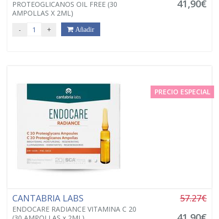
41,90€
PROTEOGLICANOS OIL FREE (30
AMPOLLAS X 2ML)
-
+
Añadir
PRECIO ESPECIAL
CANTABRIA LABS
57.27€
ENDOCARE RADIANCE VITAMINA C 20
41,90€
(30 AMPOLLAS x 2ML)