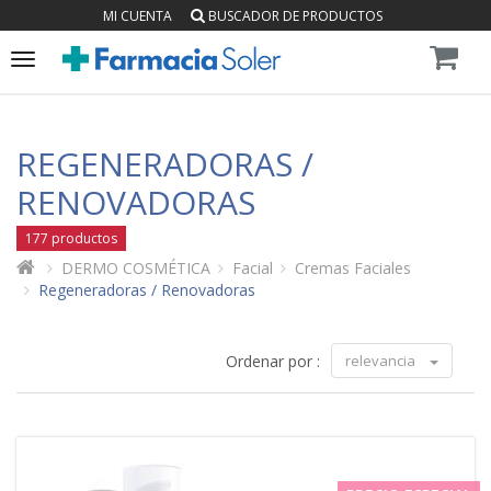
MI CUENTA
BUSCADOR DE PRODUCTOS
Toggle
navigation
REGENERADORAS /
RENOVADORAS
177 productos
DERMO COSMÉTICA
Facial
Cremas Faciales
Regeneradoras / Renovadoras
Ordenar por :
relevancia