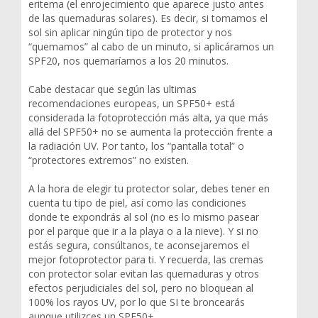
eritema (el enrojecimiento que aparece justo antes
de las quemaduras solares). Es decir, si tomamos el
sol sin aplicar ningún tipo de protector y nos
“quemamos” al cabo de un minuto, si aplicáramos un
SPF20, nos quemaríamos a los 20 minutos.
Cabe destacar que según las ultimas
recomendaciones europeas, un SPF50+ está
considerada la fotoprotección más alta, ya que más
allá del SPF50+ no se aumenta la protección frente a
la radiación UV. Por tanto, los “pantalla total” o
“protectores extremos” no existen.
A la hora de elegir tu protector solar, debes tener en
cuenta tu tipo de piel, así como las condiciones
donde te expondrás al sol (no es lo mismo pasear
por el parque que ir a la playa o a la nieve). Y si no
estás segura, consúltanos, te aconsejaremos el
mejor fotoprotector para ti. Y recuerda, las cremas
con protector solar evitan las quemaduras y otros
efectos perjudiciales del sol, pero no bloquean al
100% los rayos UV, por lo que SI te broncearás
aunque utilizces un SPF50+.