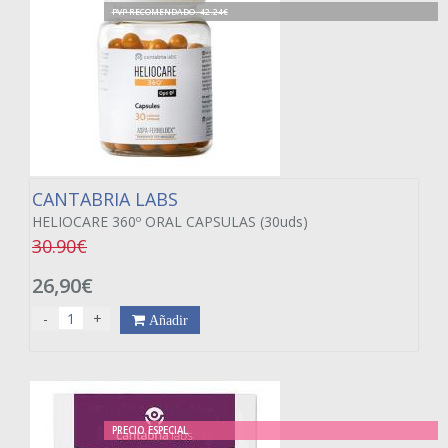
PVP RECOMENDADO. 42.24€
CANTABRIA LABS
HELIOCARE 360º ORAL CAPSULAS (30uds)
30.90€
26,90€
-
+
Añadir
PRECIO ESPECIAL