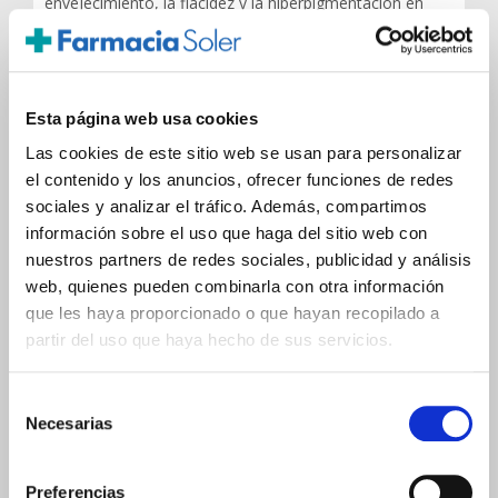
envejecimiento, la flacidez y la hiperpigmentación en
áreas críticas. Con formulaciones avanzadas, estos
productos ofrecen cuidados especializados que
trabajan para rejuvenecer y uniformar el tono de la
piel, asegurando que cada parte de tu piel reciba la
atención que merece.
Esta página web usa cookies
Las cookies de este sitio web se usan para personalizar
7. POTENCIACIÓN DEL
el contenido y los anuncios, ofrecer funciones de redes
TRATAMIENTO: EXFOLIACIÓN
sociales y analizar el tráfico. Además, compartimos
ESTRATÉGICA
información sobre el uso que haga del sitio web con
nuestros partners de redes sociales, publicidad y análisis
La exfoliación es un paso crucial para potenciar los
web, quienes pueden combinarla con otra información
resultados de cualquier tratamiento despigmentante.
que les haya proporcionado o que hayan recopilado a
Al eliminar las células muertas de la superficie de la
partir del uso que haya hecho de sus servicios.
piel, se revela una capa más luminosa y receptiva a
los ingredientes activos de los tratamientos aplicados
posteriormente.
Selección
Este proceso no solo mejora la textura y el tono de
Necesarias
de
la piel, sino que también maximiza la eficacia de los
consentimiento
pasos siguientes en el protocolo despigmentante,
siendo esencial para lograr los mejores resultados.
Preferencias