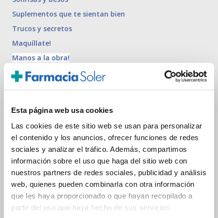
Suplementos que te sientan bien
Trucos y secretos
Maquíllate!
Manos a la obra!
Pisando fuerte
Aromas y esencias
Esta página web usa cookies
Últimas publicaciones relacionadas
Las cookies de este sitio web se usan para personalizar
el contenido y los anuncios, ofrecer funciones de redes
EL TRATAMIENTO DEFINITIVO PARA LAS MANOS SECAS
sociales y analizar el tráfico. Además, compartimos
información sobre el uso que haga del sitio web con
El mejor remedio para manos secas
nuestros partners de redes sociales, publicidad y análisis
web, quienes pueden combinarla con otra información
¿Tengo las uñas secas o débiles?
que les haya proporcionado o que hayan recopilado a
partir del uso que haya hecho de sus servicios.