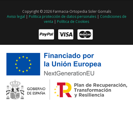
Copyright © 2026 Farmacia-Ortopedia Soler Gornals
Aviso legal
|
Política protección de datos personales
|
Condiciones de
venta
|
Política de Cookies