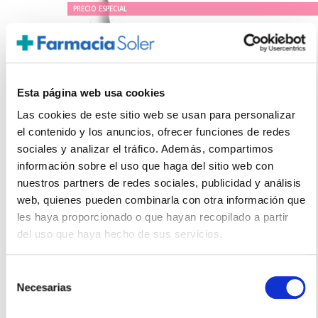
PRECIO ESPECIAL
Esta página web usa cookies
Las cookies de este sitio web se usan para personalizar
el contenido y los anuncios, ofrecer funciones de redes
sociales y analizar el tráfico. Además, compartimos
CANTABRIA LABS
información sobre el uso que haga del sitio web con
NEORETIN DISCROM CONTROL SERUM CONCENTRADO
nuestros partners de redes sociales, publicidad y análisis
(30ML)
web, quienes pueden combinarla con otra información que
53.05€
les haya proporcionado o que hayan recopilado a partir
del uso que haya hecho de sus servicios.
38,80€
-
+
Añadir
Selección
Necesarias
de
consentimiento