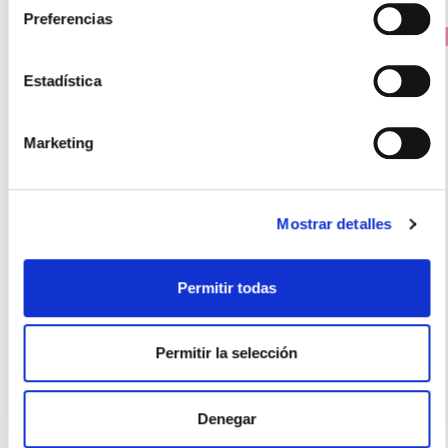
Preferencias
PRECIO ESPECIAL
Estadística
Marketing
Mostrar detalles
CANTABRIA LABS
NEORETIN DISCROM GELCREAM DESPIGMENTANTE (40ML)
Permitir todas
44.85€
32,80€
Permitir la selección
-
+
Añadir
Denegar