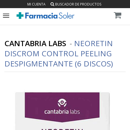
MI CUENTA
BUSCADOR DE PRODUCTOS
Toggle
navigation
CANTABRIA LABS
-
NEORETIN
DISCROM CONTROL PEELING
DESPIGMENTANTE (6 DISCOS)