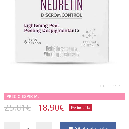
C.N.:
192767
PRECIO ESPECIAL
25.81€
18.90
€
IVA incluído
Añadir al carrito