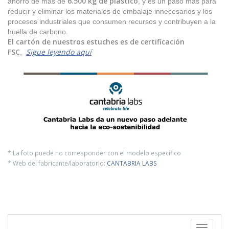
6.500 kg de plástico
ahorro de más de
, y es un paso más para
reducir y eliminar los materiales de embalaje innecesarios y los
procesos industriales que consumen recursos y contribuyen a la
huella de carbono.
El cartón de nuestros estuches es de certificación
FSC
Sigue leyendo aquí
,
* La foto puede no corresponder con el modelo específico
* Web del fabricante/laboratorio:
CANTABRIA LABS
Toggle