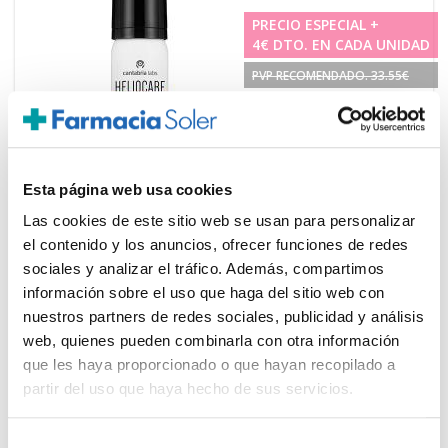
PRECIO ESPECIAL +
4€ DTO. EN CADA UNIDAD
PVP RECOMENDADO. 33.55€
Esta página web usa cookies
Las cookies de este sitio web se usan para personalizar
CANTABRIA LABS
24.55€
el contenido y los anuncios, ofrecer funciones de redes
HELIOCARE AirGel 360° ESPUMA
sociales y analizar el tráfico. Además, compartimos
20,55€
SPF50+ (60ml)
información sobre el uso que haga del sitio web con
TEMPORALMENTE AGOTADO
nuestros partners de redes sociales, publicidad y análisis
web, quienes pueden combinarla con otra información
AVÍSAME SI HAY STOCK
que les haya proporcionado o que hayan recopilado a
partir del uso que haya hecho de sus servicios.
Selección