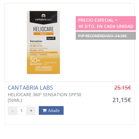
PRECIO ESPECIAL +
4€ DTO. EN CADA UNIDAD
PVP RECOMENDADO. 34.36€
CANTABRIA LABS
25.15€
HELIOCARE 360º SENSATION SPF50
21,15€
(50ML)
-
+
Añadir