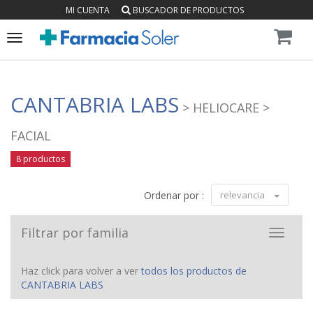
MI CUENTA
BUSCADOR DE PRODUCTOS
Toggle
navigation
CANTABRIA LABS
> HELIOCARE
>
FACIAL
8 productos
Ordenar por :
relevancia
Filtrar por familia
Toggle
navigat
Haz click para volver a ver
todos los productos de
CANTABRIA LABS