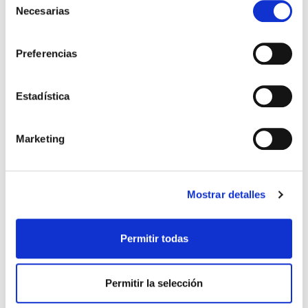
Necesarias
de
PRECIO ESPECIAL +
consentimiento
4€ DTO. EN CADA UNIDAD
Preferencias
PVP RECOMENDADO. 34.04€
Estadística
Marketing
CANTABRIA LABS
24.90€
Mostrar detalles
HELIOCARE GEL 360º OIL-FREE SPF50
20,90€
(50ml)
-
+
Añadir
Permitir todas
Permitir la selección