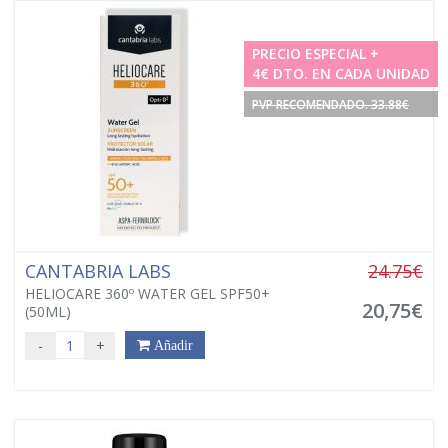
PRECIO ESPECIAL +
4€ DTO. EN CADA UNIDAD
PVP RECOMENDADO. 33.88€
CANTABRIA LABS
24.75€
HELIOCARE 360º WATER GEL SPF50+
20,75€
(50ML)
-
+
Añadir