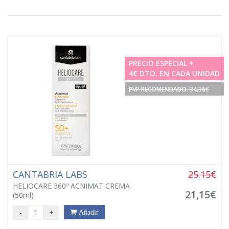
PRECIO ESPECIAL +
4€ DTO. EN CADA UNIDAD
PVP RECOMENDADO. 34.36€
CANTABRIA LABS
25.15€
HELIOCARE 360º ACNIMAT CREMA
21,15€
(50ml)
-
+
Añadir