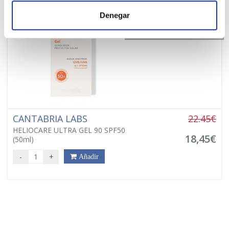
PRECIO ESPECIAL +
Denegar
4€ DTO. EN CADA UNIDAD
PVP RECOMENDADO. 30.65€
CANTABRIA LABS
22.45€
HELIOCARE ULTRA GEL 90 SPF50
18,45€
(50ml)
-
+
Añadir