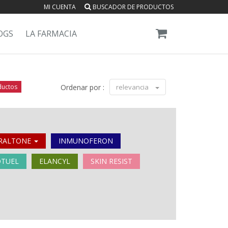
MI CUENTA
BUSCADOR DE PRODUCTOS
OGS
LA FARMACIA
ductos
Ordenar por :
relevancia
IRALTONE
INMUNOFERON
OTUEL
ELANCYL
SKIN RESIST