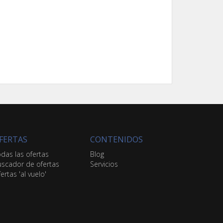
FERTAS
CONTENIDOS
das las ofertas
Blog
scador de ofertas
Servicios
ertas 'al vuelo'