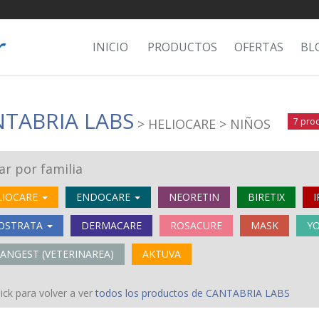
INICIO
PRODUCTOS
OFERTAS
BL
TABRIA LABS
> HELIOCARE
> NIÑOS
7 pro
rar por familia
LIOCARE
ENDOCARE
NEORETIN
BIRETIX
OSTRATA
DERMACARE
ROSACURE
MASK
Y
TANGEST (VETERINAREA)
AKTUVA
ick para volver a ver
todos los productos de CANTABRIA LABS