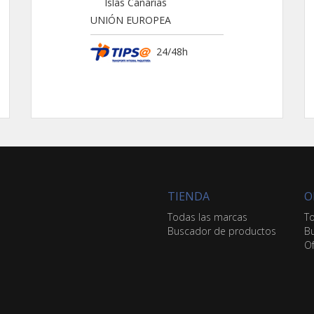
Islas Canarias
UNIÓN EUROPEA
24/48h
TIENDA
O
Todas las marcas
To
Buscador de productos
Bu
Of