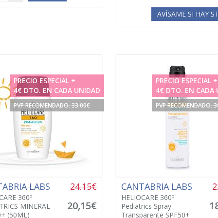
AVÍSAME SI HAY 
PRECIO ESPECIAL +
PRECIO ESPECIAL +
4€ DTO. EN CADA UNIDAD
4€ DTO. EN CADA
PVP RECOMENDADO. 33.00€
PVP RECOMENDADO. 3
ABRIA LABS
24.15€
CANTABRIA LABS
2
CARE 360º
HELIOCARE 360º
20,15€
1
TRICS MINERAL
Pediatrics Spray
0+ (50ML)
Transparente SPF50+