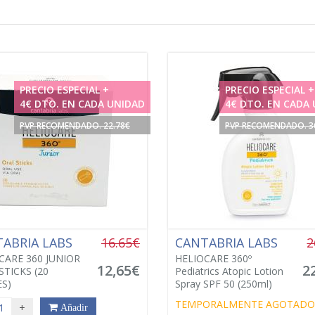
PRECIO ESPECIAL +
PRECIO ESPECIAL +
4€ DTO. EN CADA UNIDAD
4€ DTO. EN CADA
PVP RECOMENDADO. 22.78€
PVP RECOMENDADO. 3
ABRIA LABS
16.65€
CANTABRIA LABS
2
CARE 360 JUNIOR
HELIOCARE 360º
12,65€
2
STICKS (20
Pediatrics Atopic Lotion
S)
Spray SPF 50 (250ml)
TEMPORALMENTE AGOTADO
+
Añadir