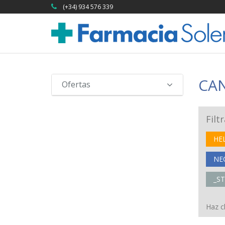
(+34) 934 576 339
CAN
Ofertas
Filt
HE
NE
_S
Haz cl