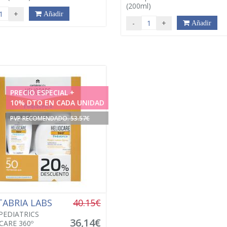
(200ml)
+
Añadir
-
+
Añadir
PRECIO ESPECIAL +
10% DTO EN CADA UNIDAD
PVP RECOMENDADO. 53.57€
ABRIA LABS
40.15€
PEDIATRICS
36,14€
CARE 360º