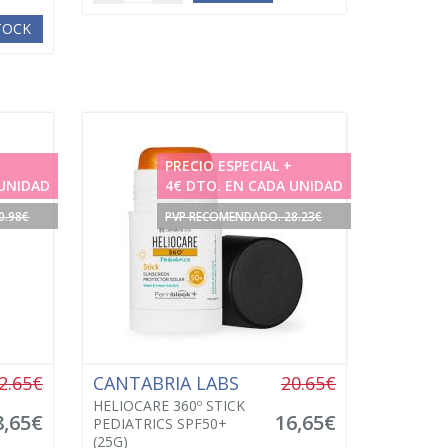
STOCK
PRECIO ESPECIAL +
 UNIDAD
4€ DTO. EN CADA UNIDAD
0.98€
PVP RECOMENDADO. 28.23€
2.65€
CANTABRIA LABS
20.65€
HELIOCARE 360º STICK
8,65€
16,65€
PEDIATRICS SPF50+
(25G)