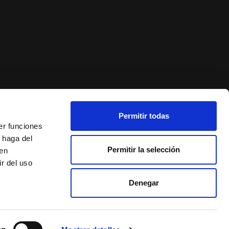
Permitir todas
er funciones
 haga del
Permitir la selección
den
r del uso
Denegar