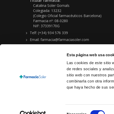
Titular farmacia:
Catalina Soler Gornals
Colegiada: 13232
(Colegio Oficial farmacéuticos Barcelona)
Farmacia nº: 08-0280
NIF: 37339170G
Telf: (+34) 934 576 339
Email: farmacia@farmaciasoler.com
Esta página web usa cook
Las cookies de este sitio 
de redes sociales y analiz
sitio web con nuestros par
Copyright © 2026 Farmacia-Ortopedia Soler Gornals
combinarla con otra inform
Aviso legal
|
Política protección de datos personales
|
Condi
que haya hecho de sus ser
Cookies
Selección