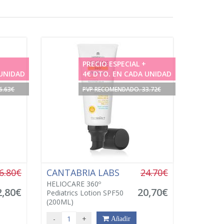
PRECIO ESPECIAL +
 UNIDAD
4€ DTO. EN CADA UNIDAD
6.63€
PVP RECOMENDADO. 33.72€
6.80€
CANTABRIA LABS
24.70€
HELIOCARE 360º
2,80€
20,70€
Pediatrics Lotion SPF50
(200ML)
-
+
Añadir