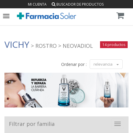
MI CUENTA
BUSCADOR DE PRODUCTOS
Toggle
navigation
VICHY
> ROSTRO
> NEOVADIOL
14 productos
Ordenar por :
relevancia
Filtrar por familia
Toggle
navigat