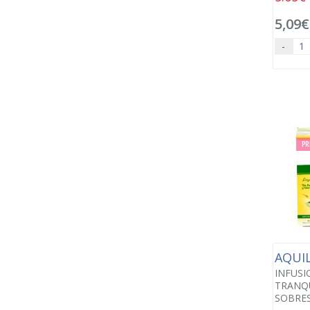
5,09€
-
PR
AQUI
INFUSI
TRANQU
SOBRES