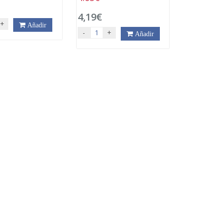
4,19€
+
Añadir
-
+
Añadir