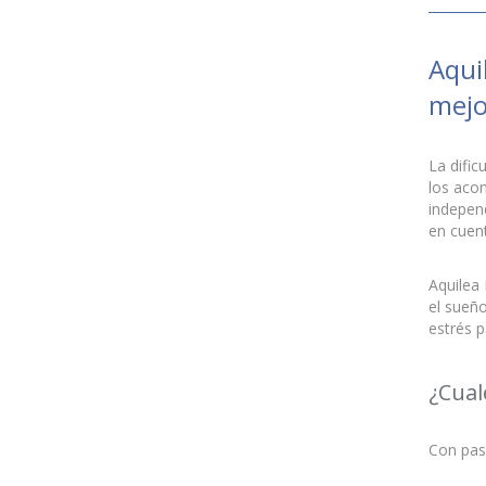
Aqui
mejo
La dific
los acon
independ
en cuent
Aquilea 
el sueño
estrés p
¿Cual
Con pasi