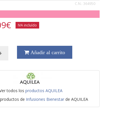
C.N.:
364950
09
€
IVA incluído
+
Añadir al carrito
Ver todos los
productos AQUILEA
 productos de
Infusiones Bienestar
de AQUILEA