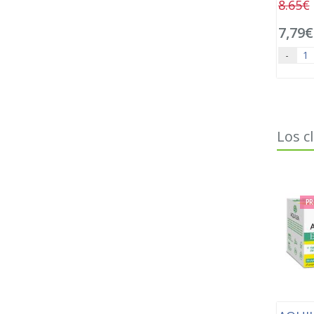
8.65€
7,79€
-
Los c
PR