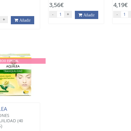
3,56€
4,19€
-
+
-
Añadir
+
Añadir
ECIO ESPECIAL
LEA
ONES
ILIDAD (40
)