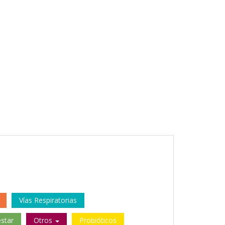
Vías Respiratorias
star
Otros
Probióticos