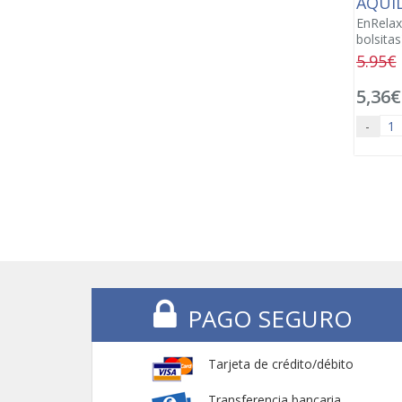
AQUI
EnRelax
bolsitas
5.95€
5,36€
-
PAGO SEGURO
Tarjeta de crédito/débito
Transferencia bancaria