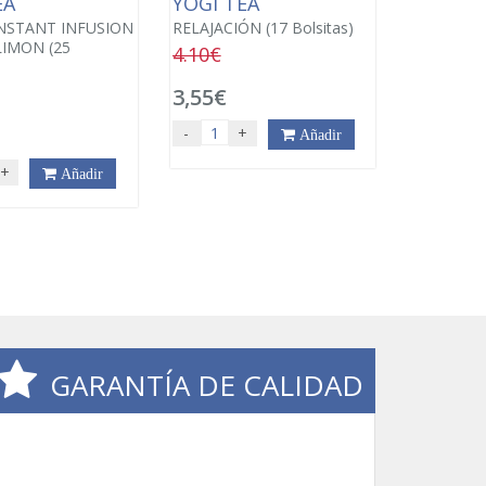
EA
YOGI TEA
NSTANT INFUSION
RELAJACIÓN (17 Bolsitas)
LIMON (25
4.10€
3,55€
-
+
Añadir
+
Añadir
GARANTÍA DE CALIDAD