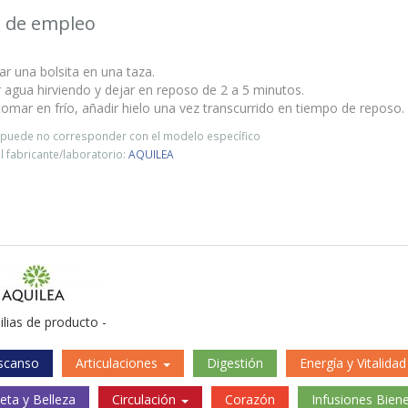
 de empleo
ar una bolsita en una taza.
r agua hirviendo y dejar en reposo de 2 a 5 minutos.
tomar en frío, añadir hielo una vez transcurrido en tiempo de reposo.
o puede no corresponder con el modelo específico
 fabricante/laboratorio:
AQUILEA
ilias de producto -
scanso
Articulaciones
Digestión
Energía y Vitalidad
ueta y Belleza
Circulación
Corazón
Infusiones Biene