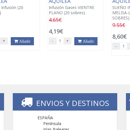
LEA
AQUILEA
AQUIL
 Infusión (20
Infusión Gases VIENTRE
SUEÑO I
)
PLANO (20 sobres)
MELISA-
SOBRES)
4.65€
9.55€
4,19€
8,60€
+
-
+
Añadir
Añadir
-
ENVIOS Y DESTINOS
ESPAÑA
Península
Islas Baleares