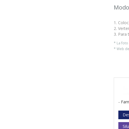
Modo
1. Coloc
2. Verte
3. Para 
* La fot
* Web del
- Fam
De
Sil