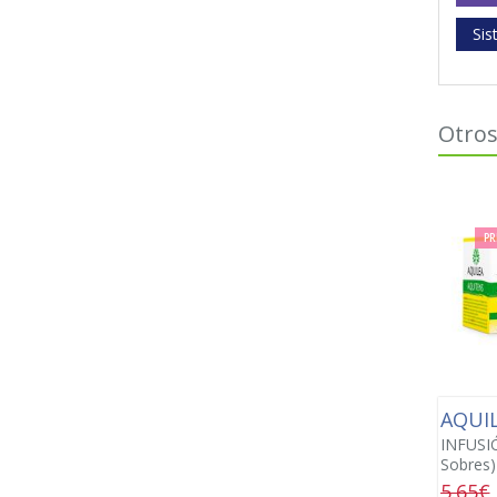
Si
Otros
PR
AQUI
INFUSI
Sobres)
5.65€