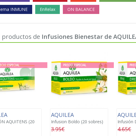
stema INMUNE
EnRelax
ON BALANCE
 productos de
Infusiones Bienestar de AQUILE
ECIO ESPECIAL
PRECIO ESPECIAL
PREC
LEA
AQUILEA
AQUIL
ÓN AQUITENS (20
Infusion Boldo (20 sobres)
Infusión 
3.95€
4.65€