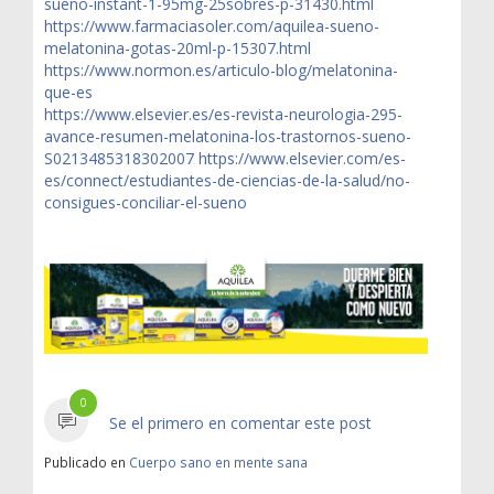
sueno-instant-1-95mg-25sobres-p-31430.html
https://www.farmaciasoler.com/aquilea-sueno-
melatonina-gotas-20ml-p-15307.html
https://www.normon.es/articulo-blog/melatonina-
que-es
https://www.elsevier.es/es-revista-neurologia-295-
avance-resumen-melatonina-los-trastornos-sueno-
S0213485318302007 https://www.elsevier.com/es-
es/connect/estudiantes-de-ciencias-de-la-salud/no-
consigues-conciliar-el-sueno
0
Se el primero en comentar este post
Publicado en
Cuerpo sano en mente sana