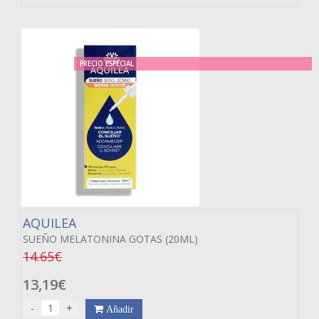
PRECIO ESPECIAL
AQUILEA
SUEÑO MELATONINA GOTAS (20ML)
14.65€
13,19€
-
+
Añadir