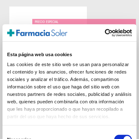
PRECIO ESPECIAL
Esta página web usa cookies
Las cookies de este sitio web se usan para personalizar
el contenido y los anuncios, ofrecer funciones de redes
sociales y analizar el tráfico. Además, compartimos
información sobre el uso que haga del sitio web con
AQUILEA
nuestros partners de redes sociales, publicidad y análisis
SUEÑO COMPACT 1,95MG (30 COMPRIMIDOS)
web, quienes pueden combinarla con otra información
14.05€
que les haya proporcionado o que hayan recopilado a
12,65€
partir del uso que haya hecho de sus servicios.
-
+
Añadir
Selección