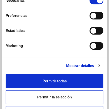
Necesarias
de
consentimiento
Preferencias
PRECIO ESPECIAL
Estadística
Marketing
Mostrar detalles
AQUILEA
SUEÑO EXPRESS SPRAY SUBLINGUAL (10ML)
Permitir todas
12.95€
11,66€
Permitir la selección
-
+
Añadir