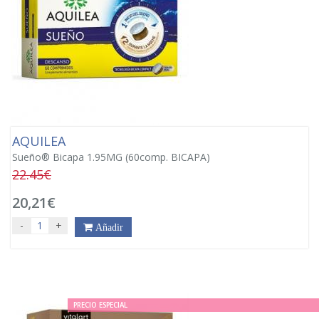
AQUILEA
Sueño® Bicapa 1.95MG (60comp. BICAPA)
22.45€
20,21€
-
+
Añadir
PRECIO ESPECIAL