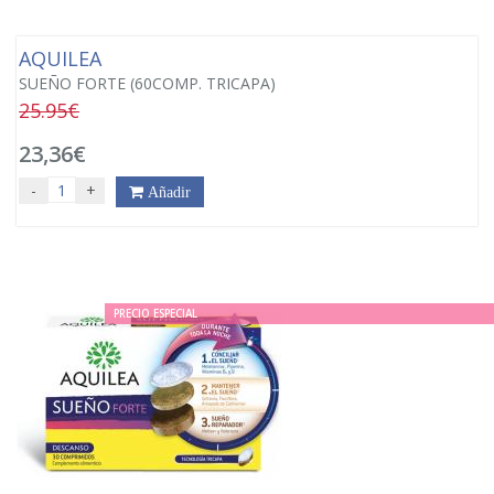
AQUILEA
SUEÑO FORTE (60COMP. TRICAPA)
25.95€
23,36€
-
+
Añadir
PRECIO ESPECIAL