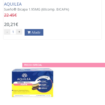
AQUILEA
Sueño® Bicapa 1.95MG (60comp. BICAPA)
22.45€
20,21€
-
+
Añadir
PRECIO ESPECIAL