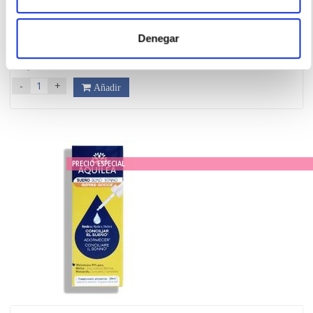
AQUILEA
SUEÑO KIDS (30 GUMMIES)
13.55€
Denegar
12,20€
-
+
Añadir
PRECIO ESPECIAL