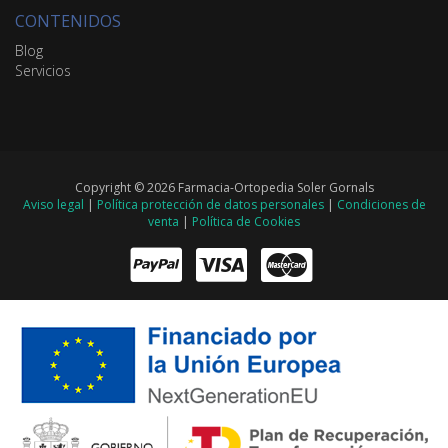
CONTENIDOS
Blog
Servicios
Copyright © 2026 Farmacia-Ortopedia Soler Gornals
Aviso legal
|
Política protección de datos personales
|
Condiciones de
venta
|
Política de Cookies