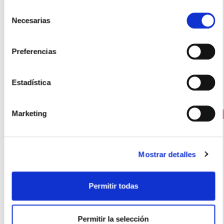
SUEÑO INSTANT INFUSION MELISA-LIMON (25 SOBRES)
Selección
9.55€
Necesarias
de
consentimiento
8,60€
Preferencias
-
+
Añadir
Estadística
Marketing
PRECIO ESPECIAL
Mostrar detalles
Permitir todas
Permitir la selección