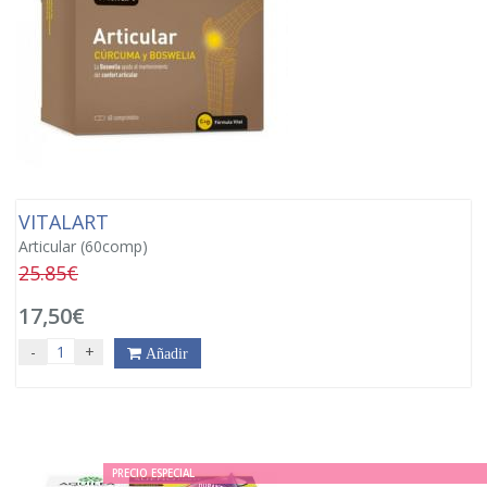
VITALART
Articular (60comp)
25.85€
17,50€
-
+
Añadir
PRECIO ESPECIAL