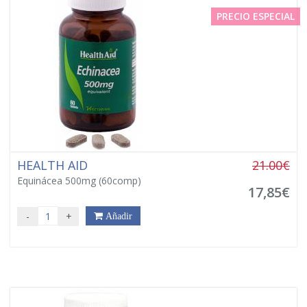
PRECIO ESPECIAL
HEALTH AID
21.00€
Equinácea 500mg (60comp)
17,85€
-
+
Añadir