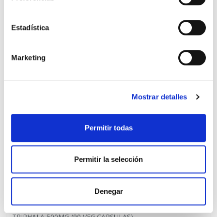
Espirulina 410mg (100 vegcaps)
14,95€
TEMPORALMENTE AGOTADO
Estadística
AVÍSAME SI HAY STOCK
Marketing
Mostrar detalles
PRECIO ESPECIAL
Permitir todas
Permitir la selección
Denegar
SOLARAY
33.33€
TRIPHALA 500MG (90 VEG.CAPSULAS)