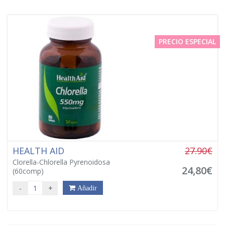
PRECIO ESPECIAL
HEALTH AID
27.90€
Clorella-Chlorella Pyrenoidosa
24,80€
(60comp)
-
+
Añadir