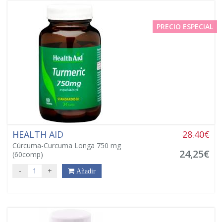
PRECIO ESPECIAL
HEALTH AID
28.40€
Cúrcuma-Curcuma Longa 750 mg
24,25€
(60comp)
-
+
Añadir