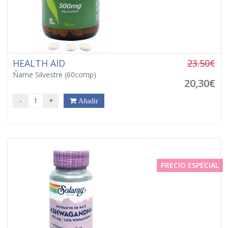
HEALTH AID
23.50€
Ñame Silvestre (60comp)
20,30€
-
+
Añadir
PRECIO ESPECIAL