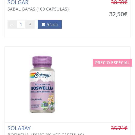
SOLGAR
38.50€
SABAL BAYAS (100 CAPSULAS)
32,50€
-
+
Añadir
PRECIO ESPECIAL
SOLARAY
35.71€
BOSWELIA 450MG (60 VEG.CAPSULAS)