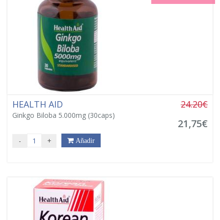
HEALTH AID
24.20€
Ginkgo Biloba 5.000mg (30caps)
21,75€
-
+
Añadir