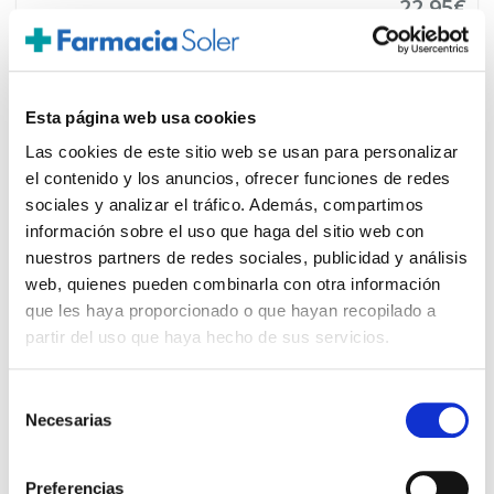
22,95€
TEMPORALMENTE AGOTADO
AVÍSAME SI HAY STOCK
Esta página web usa cookies
Las cookies de este sitio web se usan para personalizar
el contenido y los anuncios, ofrecer funciones de redes
sociales y analizar el tráfico. Además, compartimos
información sobre el uso que haga del sitio web con
PRECIO ESPECIAL
nuestros partners de redes sociales, publicidad y análisis
web, quienes pueden combinarla con otra información
que les haya proporcionado o que hayan recopilado a
partir del uso que haya hecho de sus servicios.
Selección
Necesarias
de
consentimiento
SOLARAY
22.22€
Preferencias