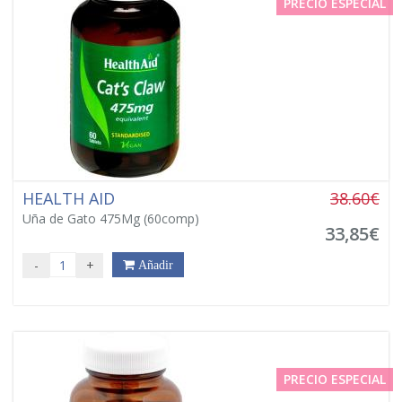
PRECIO ESPECIAL
HEALTH AID
38.60€
Uña de Gato 475Mg (60comp)
33,85€
-
+
Añadir
PRECIO ESPECIAL