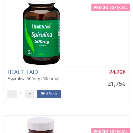
PRECIO ESPECIAL
HEALTH AID
24.20€
Espirulina 500mg (60comp)
21,75€
-
+
Añadir
PRECIO ESPECIAL