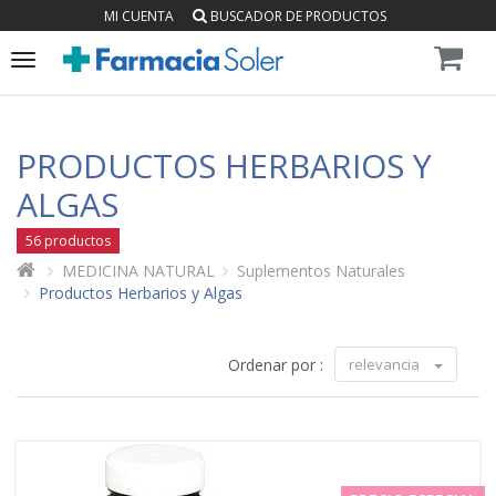
MI CUENTA
BUSCADOR DE PRODUCTOS
Toggle
navigation
PRODUCTOS HERBARIOS Y
ALGAS
56 productos
MEDICINA NATURAL
Suplementos Naturales
Productos Herbarios y Algas
Ordenar por :
relevancia