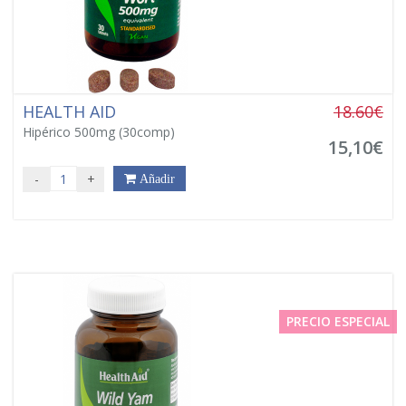
HEALTH AID
18.60€
Hipérico 500mg (30comp)
15,10€
-
+
Añadir
PRECIO ESPECIAL