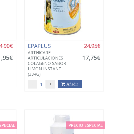
4.90€
EPAPLUS
24.95€
ARTHICARE
1,95€
17,75€
ARTICULACIONES
COLAGENO SABOR
LIMON INSTANT
(334G)
-
+
Añadir
SPECIAL
PRECIO ESPECIAL