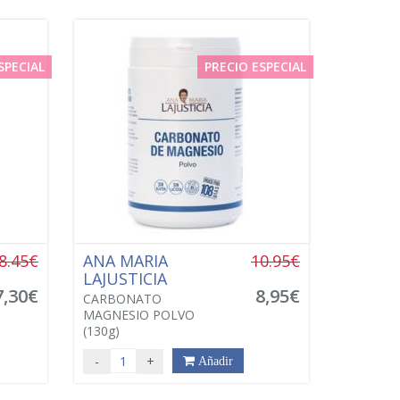
SPECIAL
PRECIO ESPECIAL
8.45€
ANA MARIA
10.95€
LAJUSTICIA
7,30€
8,95€
CARBONATO
MAGNESIO POLVO
(130g)
-
+
Añadir