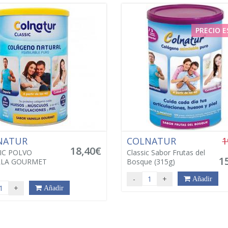
PRECIO E
NATUR
COLNATUR
1
18,40€
IC POLVO
Classic Sabor Frutas del
1
LLA GOURMET
Bosque (315g)
-
+
Añadir
+
Añadir