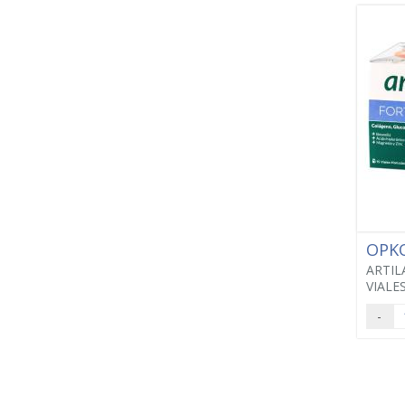
OPK
ARTIL
VIALE
-