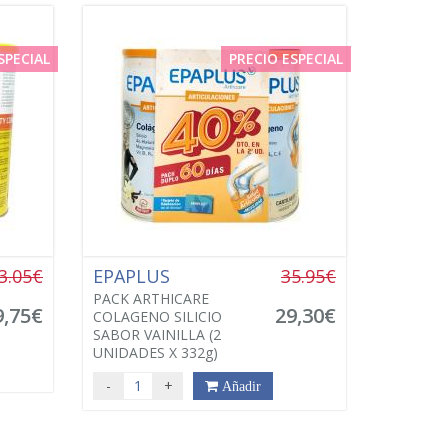
SPECIAL
PRECIO ESPECIAL
3.05€
EPAPLUS
35.95€
PACK ARTHICARE
9,75€
29,30€
COLAGENO SILICIO
SABOR VAINILLA (2
UNIDADES X 332g)
-
+
Añadir