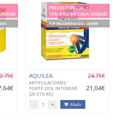
PRECIO ESPECIAL +
UNIDAD
15% DTO EN CADA UNIDAD
.05€
PVP RECOMENDADO. 28.95€
0.75€
AQUILEA
24.75€
ARTICULACIONES
7,64€
21,04€
FORTE-DOL INTENSIVE
(20 STICKS)
-
+
Añadir