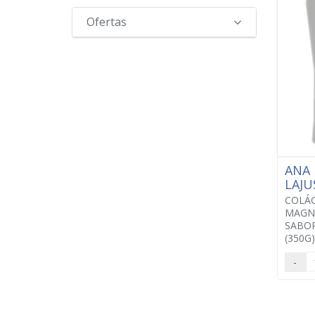
Ofertas
ANA 
LAJU
COLÁ
MAGNE
SABOR
(350G)
-