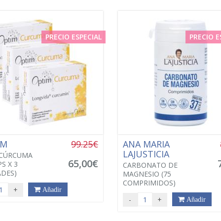
PRECIO ESPECIAL
PRECIO E
IM
99.25€
ANA MARIA
LAJUSTICIA
 CÚRCUMA
65,00€
S X 3
CARBONATO DE
DES)
MAGNESIO (75
COMPRIMIDOS)
+
Añadir
-
+
Añadir