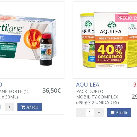
PRECIO E
O
AQUILEA
3
36,50€
ANE FORTE (15
PACK DUPLO
2
S x 30ML)
MOBILITY COMPLEX
(390g x 2 UNIDADES)
+
Añadir
-
+
Añadir