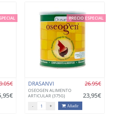
SPECIAL
PRECIO ESPECIAL
9.05€
DRASANVI
26.95€
OSEOGEN ALIMENTO
5,95€
23,95€
ARTICULAR (375G)
-
+
Añadir