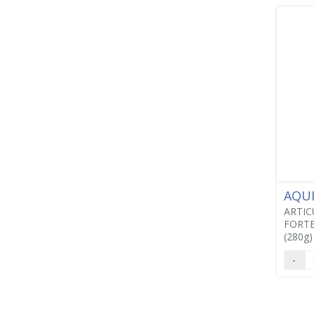
AQU
ARTIC
FORTE
(280g)
-