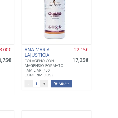
3.00€
ANA MARIA
22.15€
LAJUSTICIA
0,75€
17,25€
COLAGENO CON
MAGENSIO FORMATO
FAMILIAR (450
COMPRIMIDOS)
-
+
Añadir