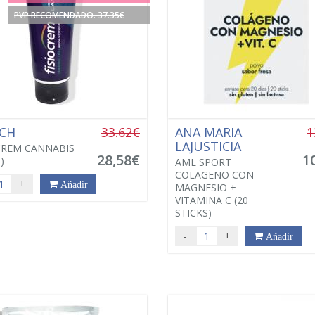
PVP RECOMENDADO. 37.35€
ACH
33.62€
ANA MARIA
1
LAJUSTICIA
CREM CANNABIS
28,58€
1
)
AML SPORT
COLAGENO CON
+
Añadir
MAGNESIO +
VITAMINA C (20
STICKS)
-
+
Añadir