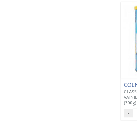
COL
CLASS
VAINI
(300g)
-