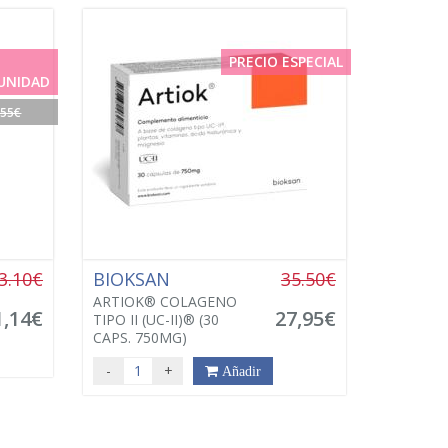
PRECIO ESPECIAL
UNIDAD
.55€
3.10€
BIOKSAN
35.50€
ARTIOK® COLAGENO
1,14€
27,95€
TIPO II (UC-II)® (30
CAPS. 750MG)
-
+
Añadir