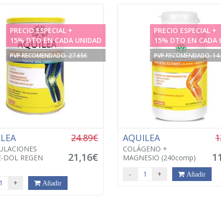
PRECIO ESPECIAL +
PRECIO ESPECIAL +
15% DTO EN CADA UNIDAD
15% DTO EN CADA 
PVP RECOMENDADO. 27.65€
PVP RECOMENDADO. 14
ILEA
24.89€
AQUILEA
1
ULACIONES
COLÁGENO +
21,16€
1
-DOL REGEN
MAGNESIO (240comp)
-
+
Añadir
+
Añadir