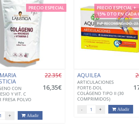
PRECIO ESPECIAL
PRECIO ESPECIAL +
15% DTO EN CADA 
PVP RECOMENDADO. 23
MARIA
22.35€
AQUILEA
2
STICIA
ARTICULACIONES
16,35€
1
FORTE-DOL
GENO CON
COLÁGENO TIPO II (30
SIO Y VIT. C
COMPRIMIDOS)
 FRESA POLVO
-
+
Añadir
+
Añadir