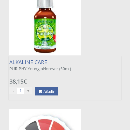
ALKALINE CARE
PURIPHY Young pHorever (60ml)
38,15€
-
+
Añadir