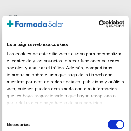
0 Comentarios
Añadir un nuevo comentario
Esta página web usa cookies
Las cookies de este sitio web se usan para personalizar
el contenido y los anuncios, ofrecer funciones de redes
sociales y analizar el tráfico. Además, compartimos
información sobre el uso que haga del sitio web con
nuestros partners de redes sociales, publicidad y análisis
web, quienes pueden combinarla con otra información
que les haya proporcionado o que hayan recopilado a
partir del uso que haya hecho de sus servicios.
Publicar comentario
Selección
¿Para qué dejar un comentario?
Necesarias
de