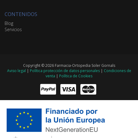
CONTENIDOS
Blog
Servicios
Copyright © 2026 Farmacia-Ortopedia Soler Gornals
Aviso legal
|
Política protección de datos personales
|
Condiciones de
venta
|
Política de Cookies