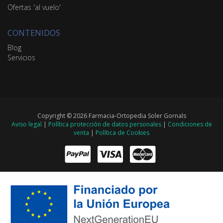
Ofertas 'al vuelo'
CONTENIDOS
Blog
Servicios
Copyright © 2026 Farmacia-Ortopedia Soler Gornals
Aviso legal
|
Política protección de datos personales
|
Condiciones de
venta
|
Política de Cookies