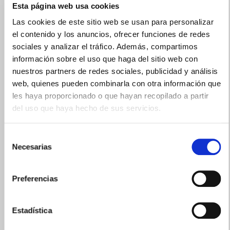
Esta página web usa cookies
Las cookies de este sitio web se usan para personalizar
el contenido y los anuncios, ofrecer funciones de redes
PRECIO ESPECIAL
sociales y analizar el tráfico. Además, compartimos
información sobre el uso que haga del sitio web con
nuestros partners de redes sociales, publicidad y análisis
web, quienes pueden combinarla con otra información que
les haya proporcionado o que hayan recopilado a partir
del uso que haya hecho de sus servicios.
Selección
Necesarias
de
SUCRALÍN
consentimiento
SUSTITUTO DEL AZÚCAR SOBRES (50 UNIDADES)
Preferencias
4.20€
3,50€
Estadística
TEMPORALMENTE AGOTADO