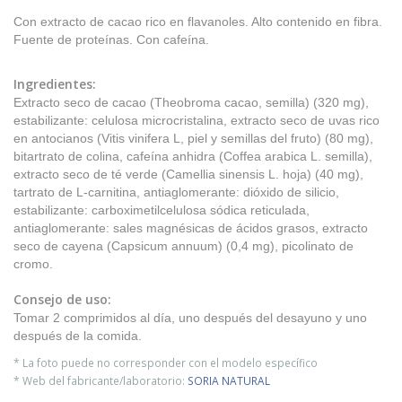
Con extracto de cacao rico en flavanoles. Alto contenido en fibra.
Fuente de proteínas. Con cafeína.
Ingredientes:
Extracto seco de cacao (Theobroma cacao, semilla) (320 mg),
estabilizante: celulosa microcristalina, extracto seco de uvas rico
en antocianos (Vitis vinifera L, piel y semillas del fruto) (80 mg),
bitartrato de colina, cafeína anhidra (Coffea arabica L. semilla),
extracto seco de té verde (Camellia sinensis L. hoja) (40 mg),
tartrato de L-carnitina, antiaglomerante: dióxido de silicio,
estabilizante: carboximetilcelulosa sódica reticulada,
antiaglomerante: sales magnésicas de ácidos grasos, extracto
seco de cayena (Capsicum annuum) (0,4 mg), picolinato de
cromo.
Consejo de uso:
Tomar 2 comprimidos al día, uno después del desayuno y uno
después de la comida.
* La foto puede no corresponder con el modelo específico
* Web del fabricante/laboratorio:
SORIA NATURAL