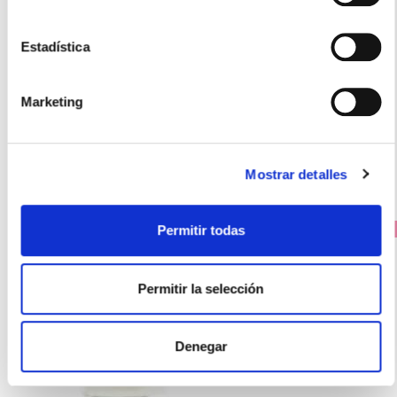
SORIA NATURAL
Diente de León Fórmula XXl (30caps)
Estadística
13.24€
11,92€
Marketing
-
+
Añadir
Mostrar detalles
Permitir todas
PRECIO ESPECIAL
Permitir la selección
Denegar