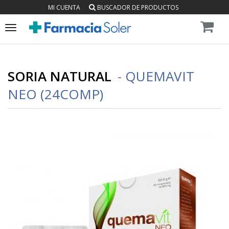
MI CUENTA
BUSCADOR DE PRODUCTOS
Toggle
navigation
SORIA NATURAL
-
QUEMAVIT
NEO (24COMP)