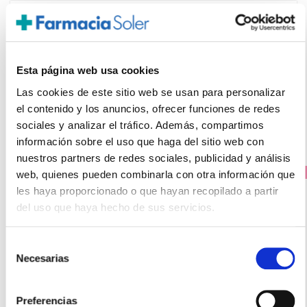
SIKEN
BARRITA CHOCOLATE (5 BARRITAS)
10.50€
7,95€
Esta página web usa cookies
Las cookies de este sitio web se usan para personalizar
-
+
Añadir
el contenido y los anuncios, ofrecer funciones de redes
sociales y analizar el tráfico. Además, compartimos
información sobre el uso que haga del sitio web con
nuestros partners de redes sociales, publicidad y análisis
PRECIO ESPECIAL
web, quienes pueden combinarla con otra información que
les haya proporcionado o que hayan recopilado a partir
del uso que haya hecho de sus servicios.
Selección
Necesarias
de
consentimiento
Preferencias