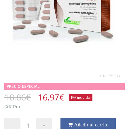
C.N.:
379214
PRECIO ESPECIAL
18.86€
16.97
€
IVA incluído
(
)
0.61€/u
-
+
Añadir al carrito