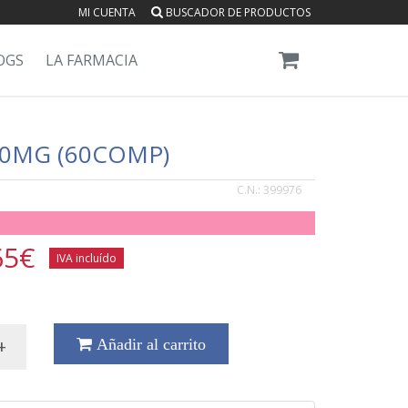
MI CUENTA
BUSCADOR DE PRODUCTOS
OGS
LA FARMACIA
00MG (60COMP)
C.N.:
399976
65
€
IVA incluído
+
Añadir al carrito