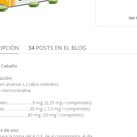
Ver
IPCIÓN
34
POSTS EN EL BLOG
 Caballo
ición:
m arvense L.( tallos estériles).
 microcristalina.
s...........................9 mg; (2,25 mg / comprimido).
as…………………..30 mg; ( 7,5 mg / comprimido).
................................80 mg; (20 mg / comprimio).
s de uso:
eja la toma del A.D.E. de 4 comprimidos al día.