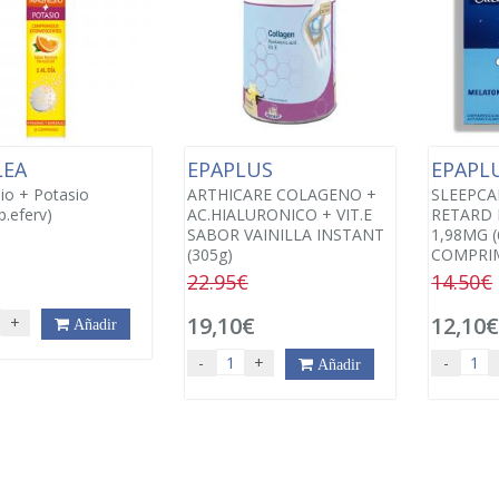
LEA
EPAPLUS
EPAPL
o + Potasio
ARTHICARE COLAGENO +
SLEEPCA
.eferv)
AC.HIALURONICO + VIT.E
RETARD
SABOR VAINILLA INSTANT
1,98MG (
(305g)
COMPRI
22.95€
14.50€
19,10€
12,10
+
Añadir
-
+
-
Añadir