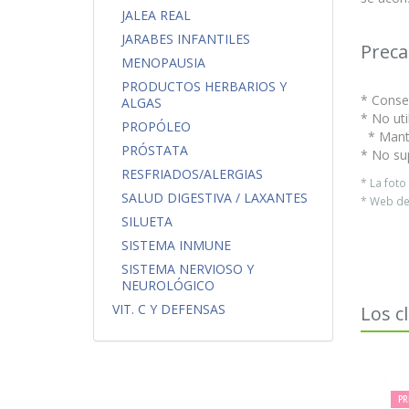
JALEA REAL
JARABES INFANTILES
Preca
MENOPAUSIA
PRODUCTOS HERBARIOS Y
* Conser
ALGAS
* No uti
PROPÓLEO
* Mante
PRÓSTATA
* No su
RESFRIADOS/ALERGIAS
* La fot
SALUD DIGESTIVA / LAXANTES
* Web del
SILUETA
SISTEMA INMUNE
SISTEMA NERVIOSO Y
NEUROLÓGICO
VIT. C Y DEFENSAS
Los c
PR