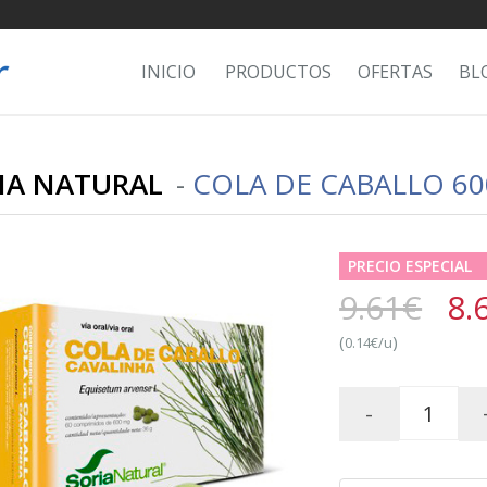
INICIO
PRODUCTOS
OFERTAS
BL
IA NATURAL
-
COLA DE CABALLO 6
PRECIO ESPECIAL
9.61€
8.
(
)
0.14€/u
-