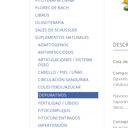
FITOTERAPIA CHINA
FLORES DE BACH
LIBROS
OLIGOTERAPIA
SALES DE SCHÜSSLER
SUPLEMENTOS NATURALES
DESCR
ADAPTÓGENOS
ANTIINFECCIOSOS
ARTICULACIONES / SISTEMA
Cola de
ÓSEO
CABELLO / PIEL / UÑAS
Compos
Equisetu
CIRCULACIÓN SANGUÍNEA
Celulosa
COLESTEROL/AZÚCAR
DEPURATIVOS
Flavonoide
Saponin
FERTILIDAD / LÍBIDO
Silicio....
FITOCOMPLEJOS
FITOCONCENTRADOS
Consejo
HIPERTENSIÓN
se acons