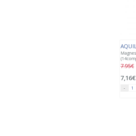
AQUI
Magnesi
(14comp
7.95€
7,16€
-