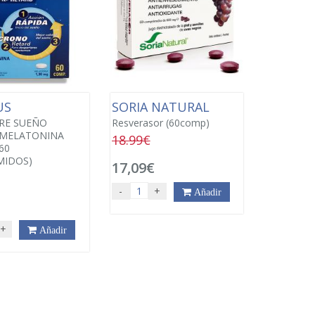
US
SORIA NATURAL
RE SUEÑO
Resverasor (60comp)
 MELATONINA
18.99€
60
MIDOS)
17,09€
-
+
Añadir
€
+
Añadir