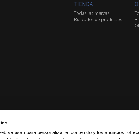
TIENDA
O
Todas las marcas
To
Buscador de productos
Bu
Of
ies
web se usan para personalizar el contenido y los anuncios, ofrec