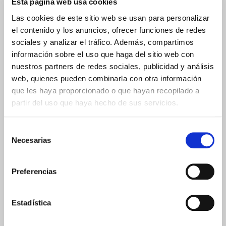
Esta página web usa cookies
Leer esto solo si crees que debes tomar vitaminas…
(143 comentarios)
Las cookies de este sitio web se usan para personalizar
el contenido y los anuncios, ofrecer funciones de redes
LA DIETA SECRETA DE LAS CELEBRITIES!
sociales y analizar el tráfico. Además, compartimos
(14 comentarios)
información sobre el uso que haga del sitio web con
Cómo recuperar tu energía con Meritene ProActive
nuestros partners de redes sociales, publicidad y análisis
(4 comentarios)
web, quienes pueden combinarla con otra información
que les haya proporcionado o que hayan recopilado a
partir del uso que haya hecho de sus servicios.
Selección
Necesarias
de
consentimiento
Preferencias
Estadística