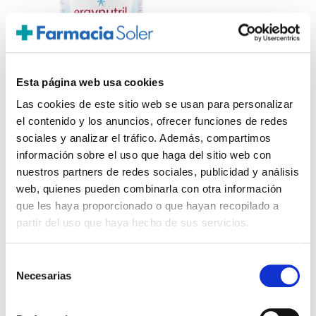
Esta página web usa cookies
Las cookies de este sitio web se usan para personalizar
el contenido y los anuncios, ofrecer funciones de redes
sociales y analizar el tráfico. Además, compartimos
NUTERGIA
información sobre el uso que haga del sitio web con
Ergynutril Cappuccino Bote (300g)
nuestros partners de redes sociales, publicidad y análisis
web, quienes pueden combinarla con otra información
23,80€
que les haya proporcionado o que hayan recopilado a
-
+
Añadir
partir del uso que haya hecho de sus servicios.
Selección
Necesarias
de
consentimiento