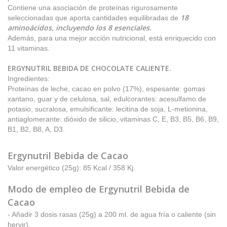
Contiene una asociación de proteínas rigurosamente
18
seleccionadas que aporta cantidades equilibradas de
aminoácidos, incluyendo los 8 esenciales.
Además, para una mejor acción nutricional, está enriquecido con
11 vitaminas.
ERGYNUTRIL BEBIDA DE CHOCOLATE CALIENTE.
Ingredientes:
Proteínas de leche, cacao en polvo (17%), espesante: gomas
xantano, guar y de celulosa, sal, edulcorantes: acesulfamo de
potasio, sucralosa, emulsificante: lecitina de soja, L-metionina,
antiaglomerante: dióxido de silicio, vitaminas C, E, B3, B5, B6, B9,
B1, B2, B8, A, D3.
Ergynutril Bebida de Cacao
Valor energético (25g): 85 Kcal / 358 Kj.
Modo de empleo de Ergynutril Bebida de
Cacao
- Añadir 3 dosis rasas (25g) a 200 ml. de agua fría o caliente (sin
hervir).