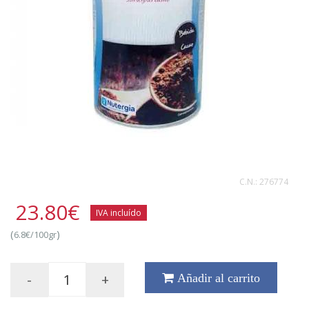
C.N.:
276774
23.80
€
IVA incluído
(
)
6.8€/100gr
-
+
Añadir al carrito