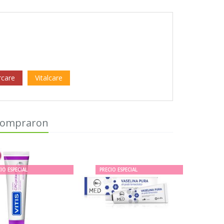
rcare
Vitalcare
 compraron
IO ESPECIAL
PRECIO ESPECIAL