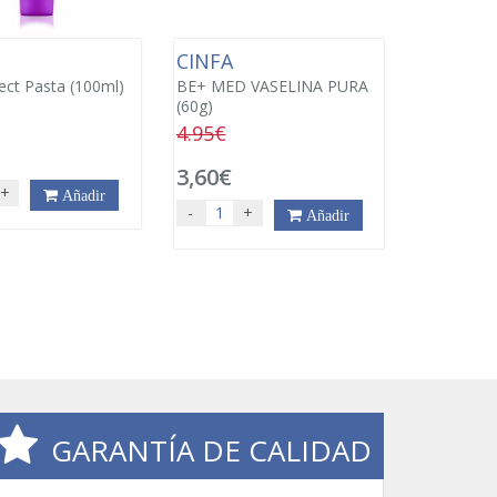
CINFA
ect Pasta (100ml)
BE+ MED VASELINA PURA
(60g)
4.95€
3,60€
+
Añadir
-
+
Añadir
GARANTÍA DE CALIDAD