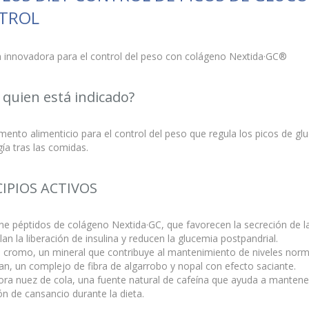
TROL
n innovadora para el control del peso con colágeno Nextida·GC®
 quien está indicado?
nto alimenticio para el control del peso que regula los picos de gluc
ía tras las comidas.
CIPIOS ACTIVOS
ene péptidos de colágeno Nextida·GC, que favorecen la secreción de
lan la liberación de insulina y reducen la glucemia postpandrial.
ye cromo, un mineral que contribuye al mantenimiento de niveles nor
an, un complejo de fibra de algarrobo y nopal con efecto saciante.
ora nuez de cola, una fuente natural de cafeína que ayuda a mantener 
n de cansancio durante la dieta.