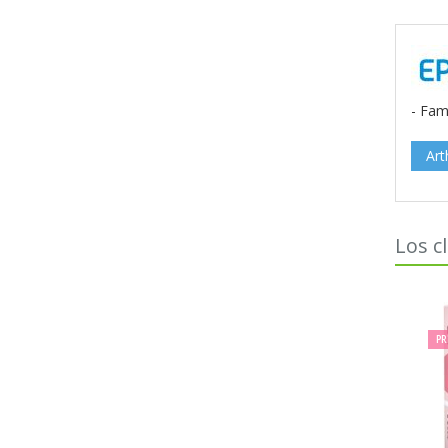
- Fam
Art
Los c
PR