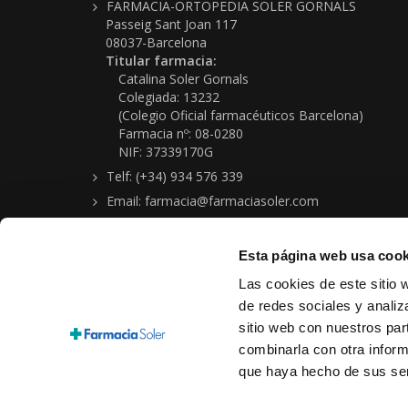
FARMACIA-ORTOPEDIA SOLER GORNALS
Passeig Sant Joan 117
08037-Barcelona
Titular farmacia:
Catalina Soler Gornals
Colegiada: 13232
(Colegio Oficial farmacéuticos Barcelona)
Farmacia nº: 08-0280
NIF: 37339170G
Telf: (+34) 934 576 339
Email: farmacia@farmaciasoler.com
Esta página web usa cook
Las cookies de este sitio 
de redes sociales y analiz
sitio web con nuestros par
Copyright © 2026 Farmacia-Ortopedia Soler Gornals
combinarla con otra inform
Aviso legal
|
Política protección de datos personales
|
Condi
que haya hecho de sus ser
Cookies