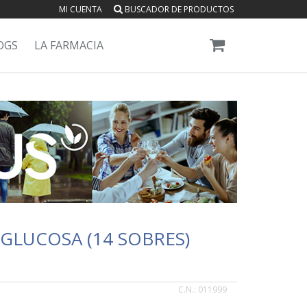
MI CUENTA
BUSCADOR DE PRODUCTOS
OGS
LA FARMACIA
GLUCOSA (14 SOBRES)
C.N.:
011999