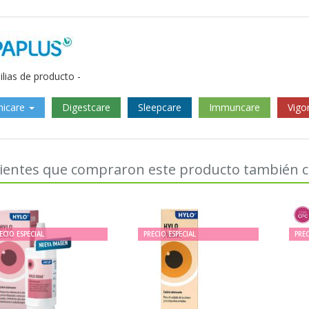
ilias de producto -
hicare
Digestcare
Sleepcare
Immuncare
Vigo
lientes que compraron este producto también
ECIO ESPECIAL
PRECIO ESPECIAL
PREC