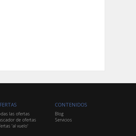
FERTAS
CONTENIDOS
das las ofertas
Blog
scador de ofertas
Servicios
ertas 'al vuelo'