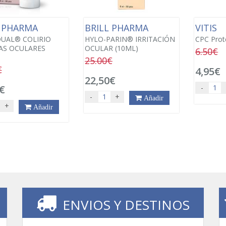
L PHARMA
BRILL PHARMA
VITIS
UAL® COLIRIO
HYLO-PARIN® IRRITACIÓN
CPC Prot
AS OCULARES
OCULAR (10ML)
6.50€
25.00€
€
4,95€
22,50€
€
-
-
+
Añadir
+
Añadir
ENVIOS Y DESTINOS