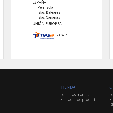
ESPAÑA
Península
Islas Baleares
Islas Canarias
UNIÓN EUROPEA
24/48h
TIENDA
O
Todas las marcas
To
Buscador de productos
Bu
Of