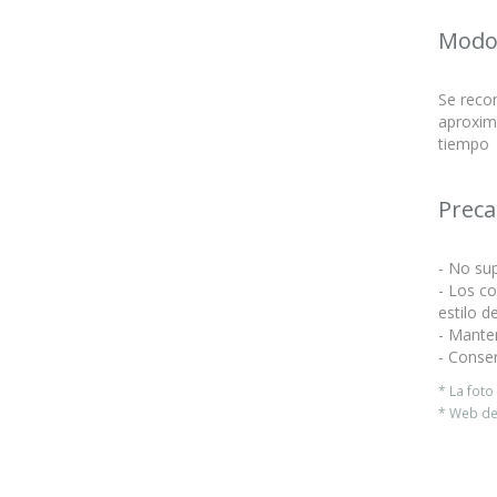
Modo
Se recom
aproxim
tiempo
Preca
- No su
- Los co
estilo d
- Mante
- Conser
* La fot
* Web del