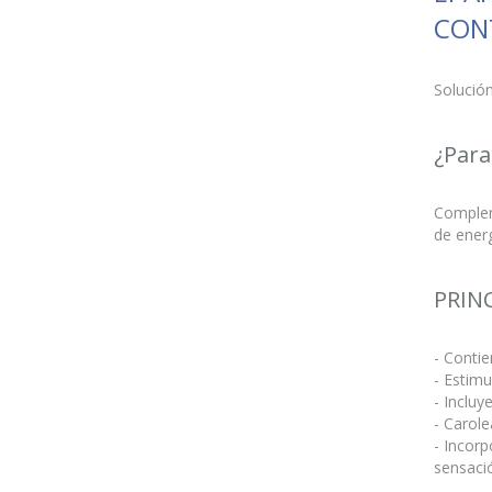
CON
Solució
¿Para
Compleme
de energ
PRIN
- Conti
- Estimu
- Inclu
- Carole
- Incorp
sensació