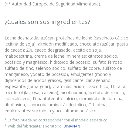
(** Autoridad Europea de Seguridad Alimentaria).
¿Cuales son sus ingredientes?
Leche desnatada, azúcar, proteínas de leche (caseinato cálcico,
lecitina de soja), almidón modificado, chocolate (azúcar, pasta
de cacao): 2%, cacao desgrasado, aceite de soja,
maltodextrina, crema de leche, minerales: citratos sódico,
potásico y magnésico, hidróxido de potasio, sulfato ferroso,
sulfato de zinc, selenito sódico, sulfato de cobre, sulfato de
manganeso, yodato de potasio), emulgentes (mono y
diglicéridos de ácidos grasos, gelificante: carragenano,
espesante: goma guar), vitaminas: ácido L-ascórbico, DL-alfa-
tocoferol (lactosa, caseína), nicotinamida, acetato de retinilo,
colecalciferol, D-pantotenato cálcico, clorhidrato de tiamina,
riboflavina, cianocobalamina, ácido fólico, D-biotina;
edulcorantes: sucralosa y acesulfame potásico.
* La foto puede no corresponder con el modelo específico
* Web del fabricante/laboratorio:
BIMANAN