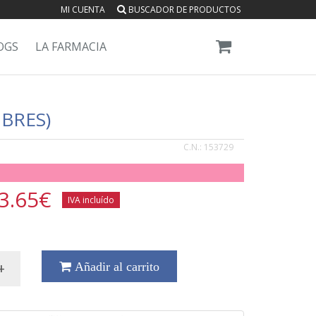
MI CUENTA
BUSCADOR DE PRODUCTOS
OGS
LA FARMACIA
BRES)
C.N.:
153729
3.65
€
IVA incluído
+
Añadir al carrito