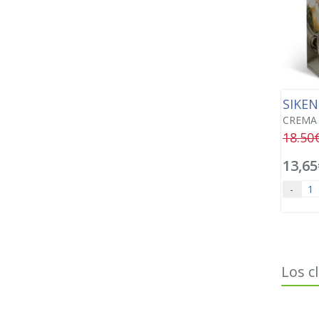
SIKE
CREMA 
18.50
13,65
-
Los c