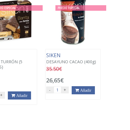
IO ESPECIAL
PRECIO ESPECIAL
SIKEN
 TURRÓN (5
DESAYUNO CACAO (400g)
S)
35.50€
26,65€
-
+
Añadir
+
Añadir