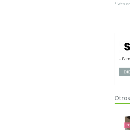
* Web del
- Fam
DI
Otros
PR