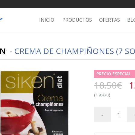
INICIO
PRODUCTOS
OFERTAS
BL
EN
-
CREMA DE CHAMPIÑONES (7 SO
PRECIO ESPECIAL
18.50€
1
(
)
1.95€/u
-