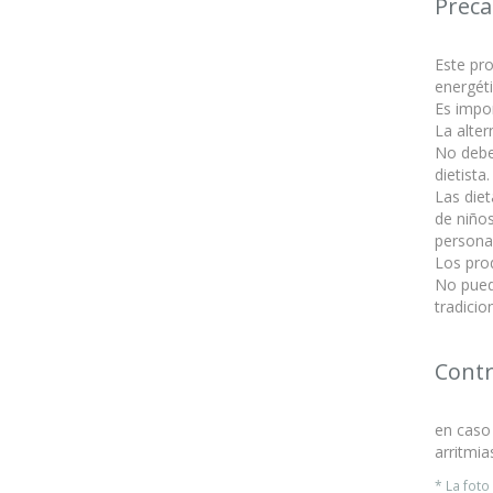
Preca
Este pro
energét
Es impor
La alter
No debe
dietista.
Las die
de niño
persona
Los pro
No pued
tradicio
Contr
en caso 
arritmia
* La fot