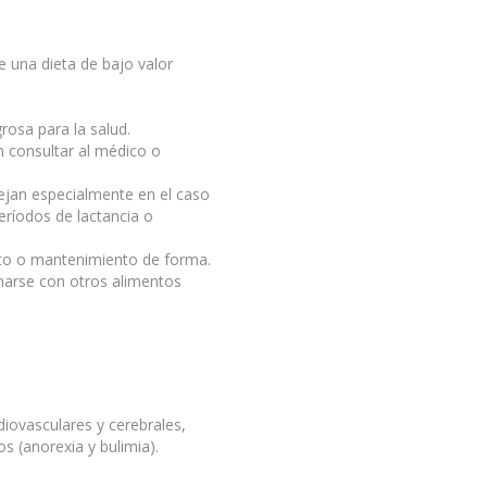
e una dieta de bajo valor
osa para la salud.
 consultar al médico o
ejan especialmente en el caso
ríodos de lactancia o
to o mantenimiento de forma.
arse con otros alimentos
diovasculares y cerebrales,
os (anorexia y bulimia).