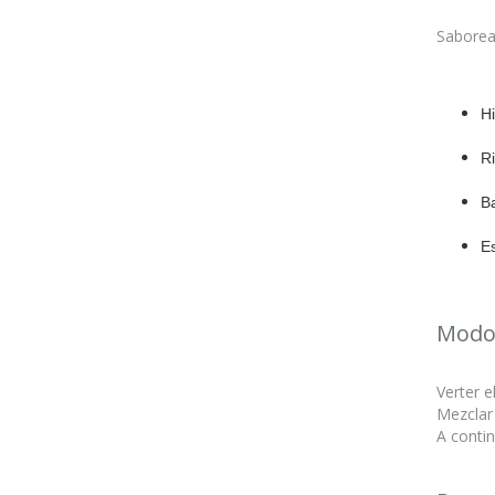
Saborea
Hi
Ri
Ba
E
Modo
Verter e
Mezclar
A contin