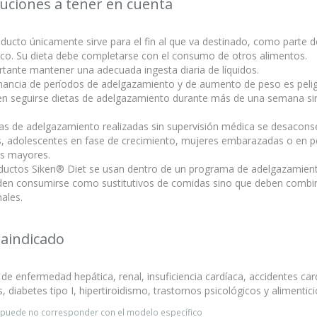
uciones a tener en cuenta
ducto únicamente sirve para el fin al que va destinado, como parte d
ico. Su dieta debe completarse con el consumo de otros alimentos.
tante mantener una adecuada ingesta diaria de líquidos.
nancia de períodos de adelgazamiento y de aumento de peso es peligr
n seguirse dietas de adelgazamiento durante más de una semana sin
tas de adelgazamiento realizadas sin supervisión médica se desacons
s, adolescentes en fase de crecimiento, mujeres embarazadas o en pe
s mayores.
ductos Siken® Diet se usan dentro de un programa de adelgazamien
en consumirse como sustitutivos de comidas sino que deben combin
nales.
aindicado
de enfermedad hepática, renal, insuficiencia cardíaca, accidentes car
s, diabetes tipo I, hipertiroidismo, trastornos psicológicos y alimentici
o puede no corresponder con el modelo específico