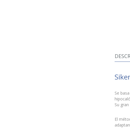
DESCR
Sike
Se basa
hipocal
Su gran
El métod
adaptan 