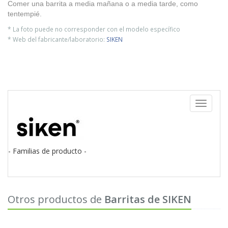
Comer una barrita a media mañana o a media tarde, como
tentempié.
* La foto puede no corresponder con el modelo específico
* Web del fabricante/laboratorio:
SIKEN
Toggle
navigati
- Familias de producto -
Otros productos de
Barritas de SIKEN