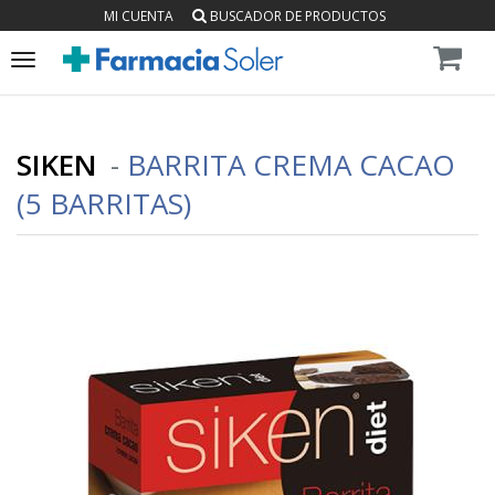
MI CUENTA
BUSCADOR DE PRODUCTOS
Toggle
navigation
SIKEN
-
BARRITA CREMA CACAO
(5 BARRITAS)