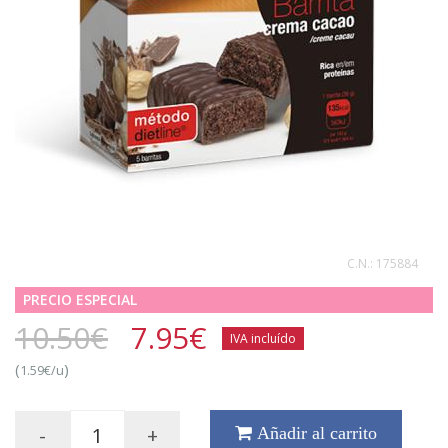
C.N.:
175884
PRECIO ESPECIAL
10.50€
7.95
€
IVA incluído
(
)
1.59€/u
-
+
Añadir al carrito