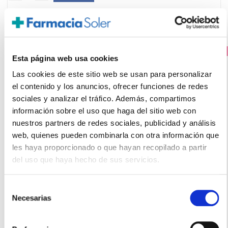
PRECIO ESPECIAL
Esta página web usa cookies
Las cookies de este sitio web se usan para personalizar
el contenido y los anuncios, ofrecer funciones de redes
sociales y analizar el tráfico. Además, compartimos
información sobre el uso que haga del sitio web con
nuestros partners de redes sociales, publicidad y análisis
web, quienes pueden combinarla con otra información que
les haya proporcionado o que hayan recopilado a partir
del uso que haya hecho de sus servicios.
SIKEN
BARRITA CAFÉ (5 barritas)
10.50€
Selección
Necesarias
de
7,95€
consentimiento
-
+
Añadir