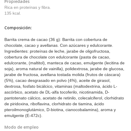
Propiedades
Rica en proteínas y fibra.
135 kcal.
Composición:
Barrita crema de cacao (36 g): Barrita con cobertura de
chocolate, cacao y avellanas. Con azúcares y edulcorante.
Ingredientes: proteínas de leche, jarabe de oligofructosa,
cobertura de chocolate con edulcorante (pasta de cacao,
edulcorante, (maltitol), manteca de cacao, emulgente (lecitina de
soja), aroma natural de vainilla), polidextrosa, jarabe de glucosa,
jarabe de fructosa, avellana tostada molida (frutos de cáscara)
(5%), cacao desgrasado en polvo (4%), aceite de girasol,
dextrosa, fosfato bicálcico, vitaminas (maltodextrina, ácido L-
ascórbico, acetato de DL-alfa tocoferilo, nicotinamida, D-
pantotenato cálcico, acetato de retinilo, colecalciferol, clorhidrato
de piridoxina, riboflavina, clorhidrato de tiamina, ácido
pteroilmonoglutámico, D-biotina, cianocobalamina), aroma y
emulgente (E-472c).
Modo de empleo