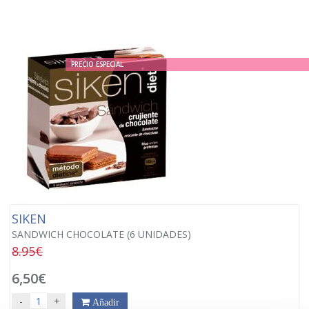
PRECIO ESPECIAL
SIKEN
SANDWICH CHOCOLATE (6 UNIDADES)
8.95€
6,50€
-
+
Añadir