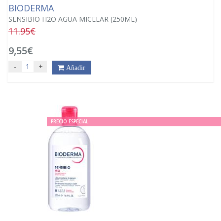
BIODERMA
SENSIBIO H2O AGUA MICELAR (250ML)
11.95€
9,55€
-
+
Añadir
PRECIO ESPECIAL