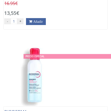
16.95€
13,55€
-
+
Añadir
PRECIO ESPECIAL