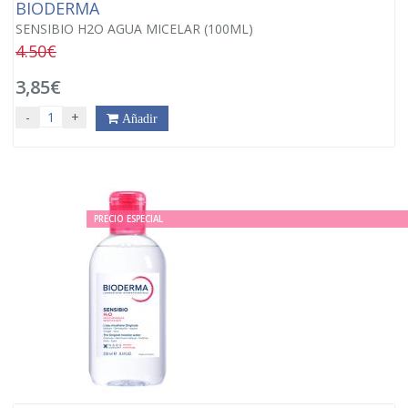
BIODERMA
SENSIBIO H2O AGUA MICELAR (100ML)
4.50€
3,85€
-
+
Añadir
PRECIO ESPECIAL