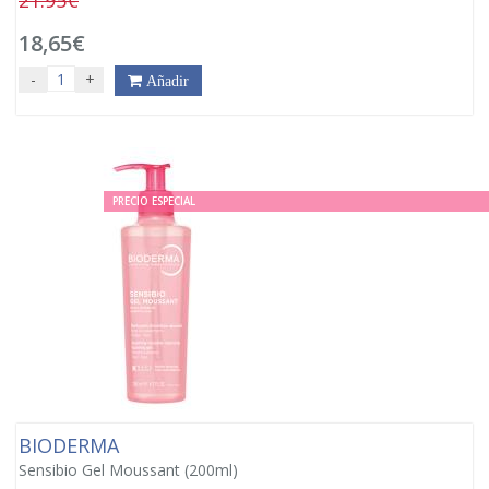
21.95€
18,65€
-
+
Añadir
PRECIO ESPECIAL
BIODERMA
Sensibio Gel Moussant (200ml)