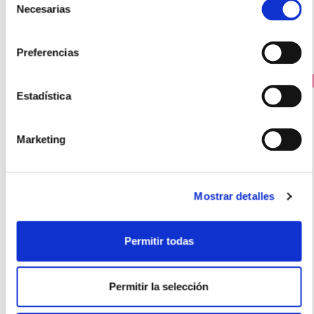
Necesarias
de
consentimiento
Preferencias
PRECIO ESPECIAL
Estadística
Marketing
Mostrar detalles
BIODERMA
Permitir todas
SENSIBIO DEFENSIVE RICA (40ML)
21.95€
Permitir la selección
18,65€