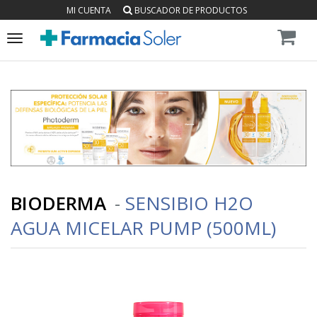
MI CUENTA
BUSCADOR DE PRODUCTOS
Toggle
navigation
BIODERMA
-
SENSIBIO H2O
AGUA MICELAR PUMP (500ML)