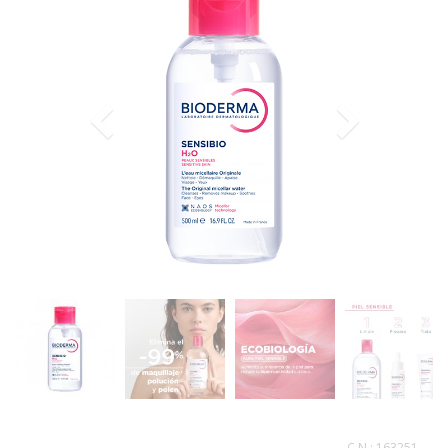
C.N.:
163251