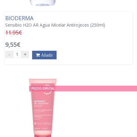
BIODERMA
Sensibio H2O AR Agua Micelar Antirojeces (250ml)
11.95€
9,55€
-
+
Añadir
PRECIO ESPECIAL