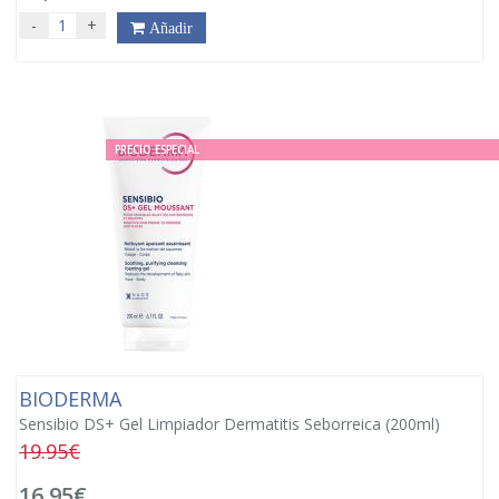
-
+
Añadir
PRECIO ESPECIAL
BIODERMA
Sensibio DS+ Gel Limpiador Dermatitis Seborreica (200ml)
19.95€
16,95€