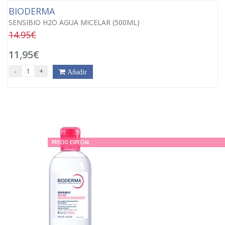
BIODERMA
SENSIBIO H2O AGUA MICELAR (500ML)
14.95€
11,95€
-
+
Añadir
PRECIO ESPECIAL