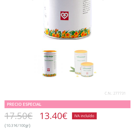
C.N.:
277731
PRECIO ESPECIAL
17.50€
13.40
€
IVA incluído
(
)
10.31€/100gr