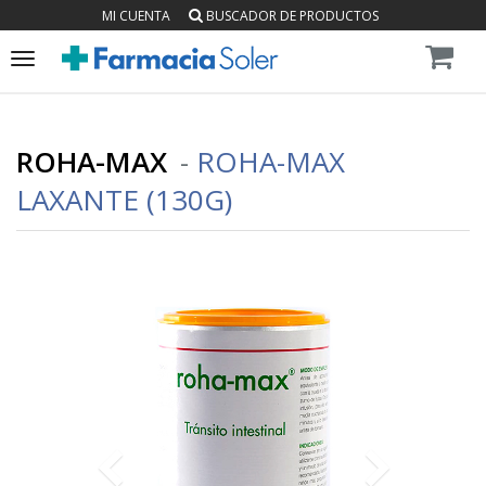
MI CUENTA
BUSCADOR DE PRODUCTOS
Toggle
navigation
ROHA-MAX
-
ROHA-MAX
LAXANTE (130G)