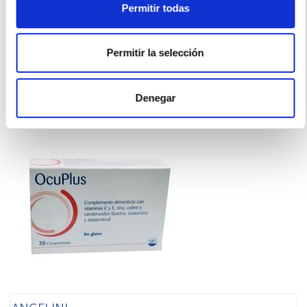
GERMINAL
Permitir todas
GERMINAL ACCION INMEDIATA (10 Ampollas)
27,95€
Permitir la selección
-
+
Añadir
Denegar