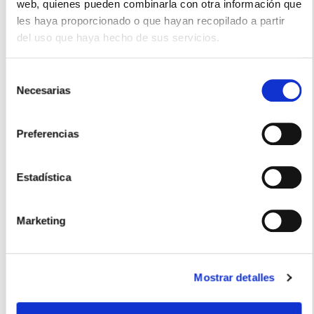
ANA MARIA LAJUSTICIA
web, quienes pueden combinarla con otra información que
COLÁGENO CON MAGNESIO SABOR NEUTRO POLVO (350g)
les haya proporcionado o que hayan recopilado a partir
20.95€
del uso que haya hecho de sus servicios.
18,50€
Selección
-
+
Necesarias
Añadir
de
consentimiento
Preferencias
Estadística
Marketing
Mostrar detalles