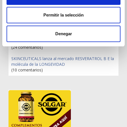
Publicaciones más comentadas
Permitir la selección
¿QUÉ SÉRUM DE LA ROCHE-POSAY ES EL ADECUADO
PARA MI PIEL?
(182 comentarios)
Denegar
Qué es la candidiasis y cómo tratarla
(24 comentarios)
SKINCEUTICALS lanza al mercado RESVERATROL B E la
molécula de la LONGEVIDAD
(10 comentarios)