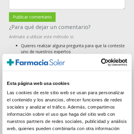
Publicar comentario
¿Para qué dejar un comentario?
Anímate a utilizar este método si:
Quieres realizar alguna pregunta para que la conteste
uno de nuestros expertos
Quieres compartir tus consideraciones acerca de
nuestra publicación.
Gracias por colaborar!!! ;-)
Esta página web usa cookies
SUPER BEAUTY
Las cookies de este sitio web se usan para personalizar
Suéltate el pelo!
el contenido y los anuncios, ofrecer funciones de redes
sociales y analizar el tráfico. Además, compartimos
A flor de piel
información sobre el uso que haga del sitio web con
Sonrisas y besos
nuestros partners de redes sociales, publicidad y análisis
Suplementos que te sientan bien
web, quienes pueden combinarla con otra información